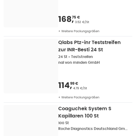
Verkaufspreis
:
168,7
168
,
75 €
Grundpreis
:
3.52 €/St
+ Weitere Packungsgrößen
Qlabs Ptz-inr Teststreifen
zur INR-Besti 24 St
24 St
•
Teststreifen
nal von minden GmbH
Verkaufspreis
:
114,9
114
,
99 €
Grundpreis
:
4.79 €/St
+ Weitere Packungsgrößen
Coaguchek System S
Kapillaren 100 St
100 St
Roche Diagnostics Deutschland GmbH