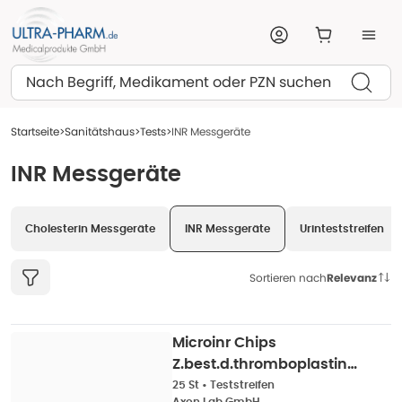
Suchen
Startseite
Sanitätshaus
Tests
INR Messgeräte
INR Messgeräte
Cholesterin Messgeräte
INR Messgeräte
Urinteststreifen
Sortieren nach
Relevanz
Microinr Chips
Z.best.d.thromboplastinz
e 25 St
25 St
•
Teststreifen