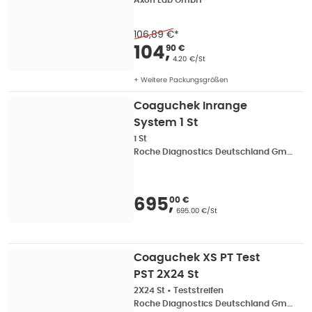
Axon Lab GmbH
106,89 €
*
Verkaufspreis
:
104,9
104
,
90 €
Grundpreis
:
4.20 €/St
+ Weitere Packungsgrößen
Coaguchek Inrange
System 1 St
1 St
Roche Diagnostics Deutschland GmbH
Verkaufspreis
:
695,0
695
,
00 €
Grundpreis
:
695.00 €/St
Coaguchek XS PT Test
PST 2X24 St
2X24 St
•
Teststreifen
Roche Diagnostics Deutschland GmbH