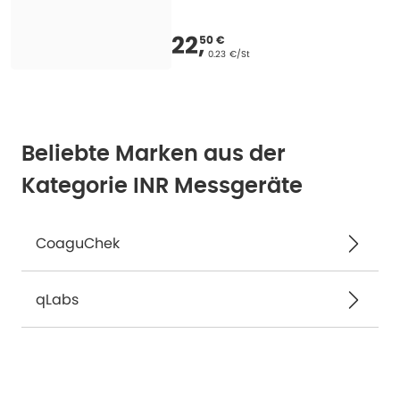
Verkaufspreis
:
22,50
22
,
50 €
Grundpreis
:
0.23 €/St
Beliebte Marken aus der
Kategorie INR Messgeräte
CoaguChek
qLabs