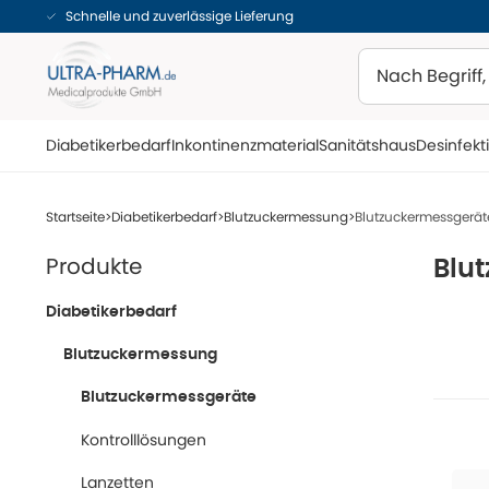
Schnelle und zuverlässige Lieferung
Suchen
Diabetikerbedarf
Inkontinenzmaterial
Sanitätshaus
Desinfekt
Startseite
Diabetikerbedarf
Blutzuckermessung
Blutzuckermessgerät
Produkte
Blu
Diabetikerbedarf
Blutzuckermessung
Blutzuckermessgeräte
Kontrolllösungen
Lanzetten