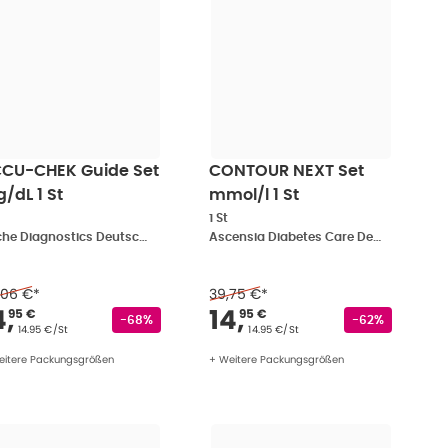
CU-CHEK Guide Set
CONTOUR NEXT Set
/dL 1 St
mmol/l 1 St
1 St
Roche Diagnostics Deutschland GmbH
Ascensia Diabetes Care Deutschland GmbH
,06 €
*
39,75 €
*
 €
erkaufspreis
:
14,95 €
Verkaufspreis
:
14,9
4
,
14
,
95 €
95 €
Rabattstempel
Rabattstempel
-68%
-62%
Grundpreis
:
Grundpreis
:
14.95 €/St
14.95 €/St
eitere Packungsgrößen
+ Weitere Packungsgrößen