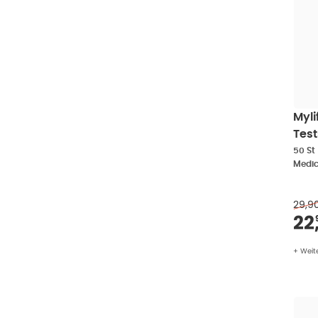
Myli
Test
50 St
29,9
Ve
22
+ Weit