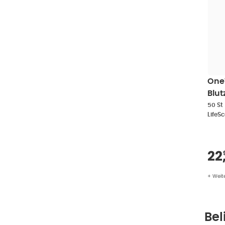
One
Blut
50 S
50 St
LifeS
Ve
22
+ Weit
Bel