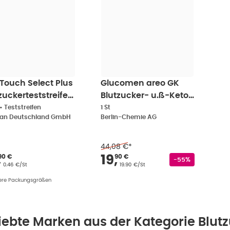
Touch Select Plus
Glucomen areo GK
zuckerteststreifen
Blutzucker- u.ß-Keton
t
S 1 St
•
Teststreifen
1 St
can Deutschland GmbH
Berlin-Chemie AG
44,08 €
*
rkaufspreis
:
22,90 €
Verkaufspreis
:
19,90
,
19
,
90 €
90 €
Rabattstempel
-55%
Grundpreis
:
Grundpreis
:
0.46 €/St
19.90 €/St
ere Packungsgrößen
iebte Marken aus der Kategorie Blu