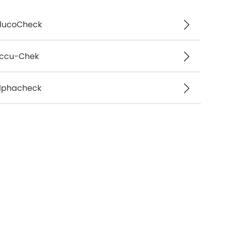
lucoCheck
ccu-Chek
lphacheck