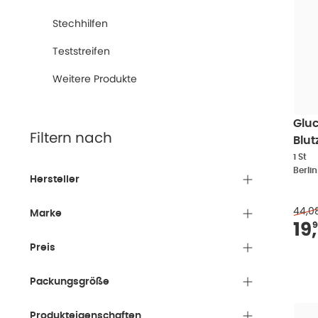
Stechhilfen
Teststreifen
Weitere Produkte
Glu
Filtern nach
Blut
S 1 S
1 St
Berli
Hersteller
44,0
Marke
Ve
19
,
9
Preis
Packungsgröße
Produkteigenschaften