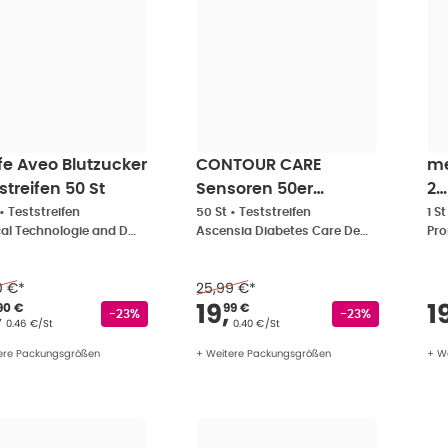
fe Aveo Blutzucker
CONTOUR CARE
me
streifen 50 St
Sensoren 50er
2
Packung 50 St
Bl
•
Teststreifen
50 St
•
Teststreifen
1 St
Medical Technologie and Devices Germany GmbH
Ascensia Diabetes Care Deutschland GmbH
Pr
mg
0 €
*
25,99 €
*
rkaufspreis
:
22,90 €
Verkaufspreis
:
19,99
V
,
19
,
1
90 €
99 €
Rabattstempel
Rabattstempel
-23%
-23%
Grundpreis
:
Grundpreis
:
0.46 €/St
0.40 €/St
ere Packungsgrößen
+ Weitere Packungsgrößen
+ W