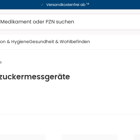
Versandkostenfrei ab ¹⁴
ion & Hygiene
Gesundheit & Wohlbefinden
e
tzuckermessgeräte