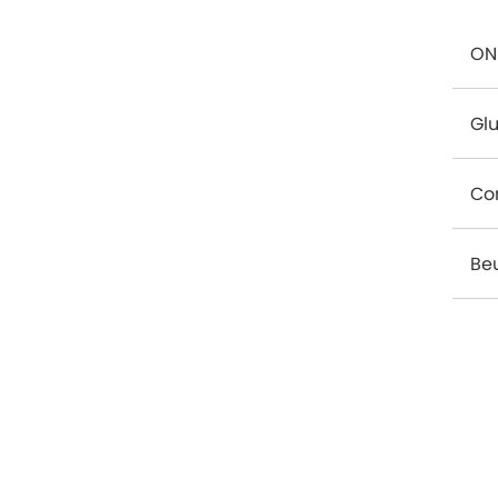
ON
Gl
Co
Be