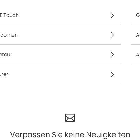
E Touch
G
ucomen
A
ntour
A
urer
Verpassen Sie keine Neuigkeiten