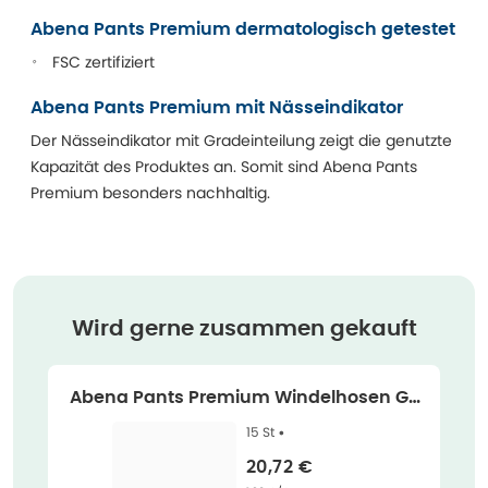
Abena Pants Premium dermatologisch getestet
FSC zertifiziert
Abena Pants Premium mit Nässeindikator
Der Nässeindikator mit Gradeinteilung zeigt die genutzte
Kapazität des Produktes an. Somit sind Abena Pants
Premium besonders nachhaltig.
Wird gerne zusammen gekauft
Abena Pants Premium Windelhosen Gr.
L2, 1900 ml 15 St
15 St •
Verkaufspreis
:
20,72 €