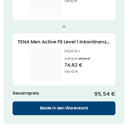
Grundpreis
:
1,38 €/St
TENA Men Active Fit Level 1 Inkontinenzei
nlagen 6X24 St
6X24 St •
Ehemaliger Preis (U V P)
:
UVP/AVP
125,94 €
*
Verkaufspreis
:
74,82 €
Grundpreis
:
0,52 €/St
Gesamtpreis
Verkaufspre
95,54 €
Beide in den Warenkorb