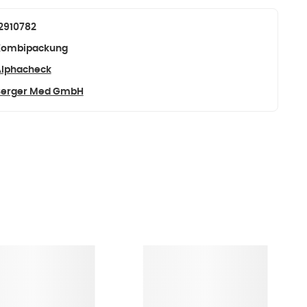
2910782
Kombipackung
lphacheck
Berger Med GmbH