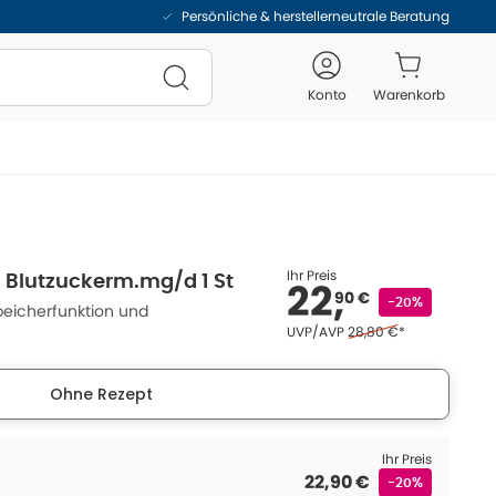
Persönliche & herstellerneutrale Beratung
Konto
Warenkorb
Ihr Preis
 Blutzuckerm.mg/d 1 St
22,
90 €
-20%
peicherfunktion und
Ehemaliger Preis (U V P
UVP/AVP
28,80 €
*
Ohne Rezept
Ihr Preis
22,90 €
-20%