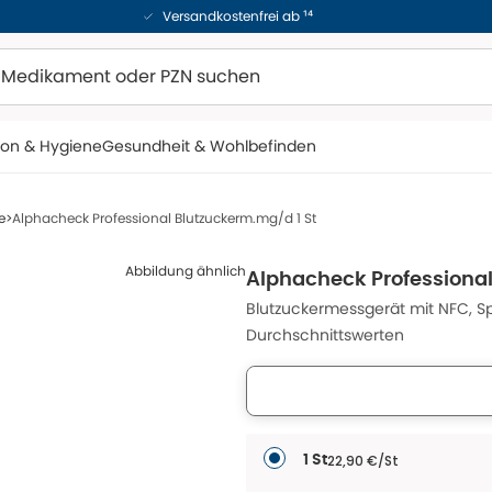
Versandkostenfrei ab ¹⁴
ion & Hygiene
Gesundheit & Wohlbefinden
e
Alphacheck Professional Blutzuckerm.mg/d 1 St
Abbildung ähnlich
Alphacheck Professional
Blutzuckermessgerät mit NFC, S
Durchschnittswerten
22,90 €/St
1 St