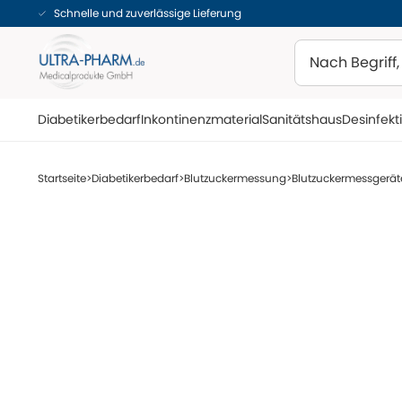
Schnelle und zuverlässige Lieferung
Suchen
Diabetikerbedarf
Inkontinenzmaterial
Sanitätshaus
Desinfekt
Startseite
Diabetikerbedarf
Blutzuckermessung
Blutzuckermessgerät