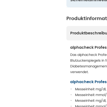
Sicherheitshinweis
Produktinforma
Produktbeschreib
alphacheck Profes
Das alphacheck Profes
Blutzuckerspiegels in f
Diabetesmanagements 
verwendet.
alphacheck Profes
Messeinheit mg/dl,
Messeinheit mmol/l
Messeinheit mg/dl
Messeinheit mmol/