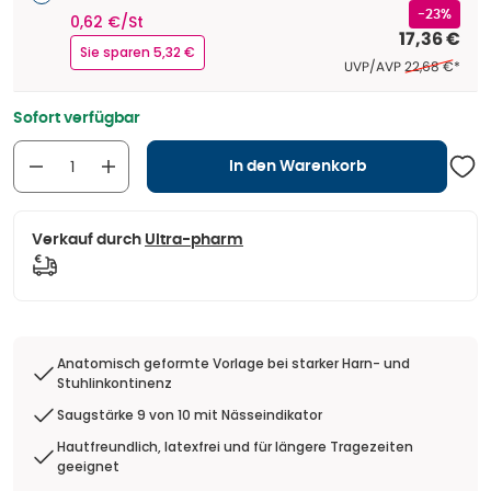
-23%
0,62 €/St
17,36 €
Sie sparen 5,32 €
Ehemaliger Pr
UVP/AVP
22,68 €
*
Sofort verfügbar
In den Warenkorb
Verkauf durch
Ultra-pharm
Anatomisch geformte Vorlage bei starker Harn- und
Stuhlinkontinenz
Saugstärke 9 von 10 mit Nässeindikator
Hautfreundlich, latexfrei und für längere Tragezeiten
geeignet