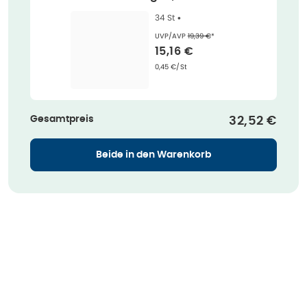
34 St •
Ehemaliger Preis (U V P)
:
UVP/AVP
19,39 €
*
Verkaufspreis
:
15,16 €
Grundpreis
:
0,45 €/St
Gesamtpreis
Verkaufspre
32,52 €
Beide in den Warenkorb