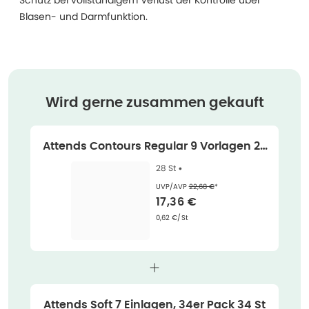
Schutz bei vollständigem Verlust der Kontrolle über
Blasen- und Darmfunktion.
Wird gerne zusammen gekauft
Attends Contours Regular 9 Vorlagen 28
St
28 St •
Ehemaliger Preis (U V P)
:
UVP/AVP
22,68 €
*
Verkaufspreis
:
17,36 €
Grundpreis
:
0,62 €/St
Attends Soft 7 Einlagen, 34er Pack 34 St