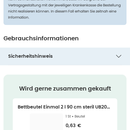
Vertragsgestaltung mit der jeweiligen Krankenkasse die Bestellung
nicht realisieren können. In diesem Fall erhalten Sie zeitnah eine
Information.
Gebrauchsinformationen
Sicherheitshinweis
Wird gerne zusammen gekauft
Bettbeutel Einmal 2 l 90 cm steril UB200 1
St
1 St •
Beutel
Verkaufspreis
:
0,63 €