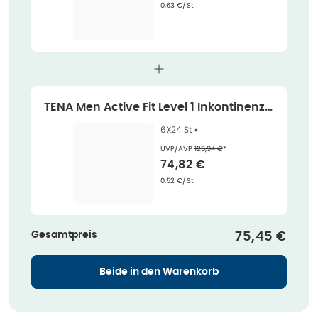
Grundpreis
:
0,63 €/St
TENA Men Active Fit Level 1 Inkontinenzei
nlagen 6X24 St
6X24 St •
Ehemaliger Preis (U V P)
:
UVP/AVP
125,94 €
*
Verkaufspreis
:
74,82 €
Grundpreis
:
0,52 €/St
Gesamtpreis
Verkaufspre
75,45 €
Beide in den Warenkorb