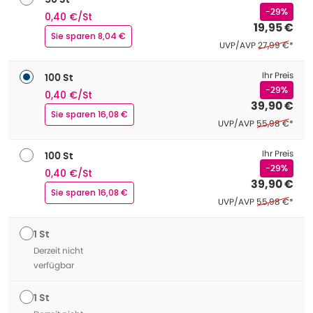
50 St
-29%
0,40 €/St
19,95 €
Sie sparen 8,04 €
Ehemaliger Pr
UVP/AVP
27,99 €
*
Ihr Preis
100 St
-29%
0,40 €/St
39,90 €
Sie sparen 16,08 €
Ehemaliger Pre
UVP/AVP
55,98 €
*
Ihr Preis
100 St
-29%
0,40 €/St
39,90 €
Sie sparen 16,08 €
Ehemaliger Pre
UVP/AVP
55,98 €
*
1 St
Derzeit nicht
verfügbar
1 St