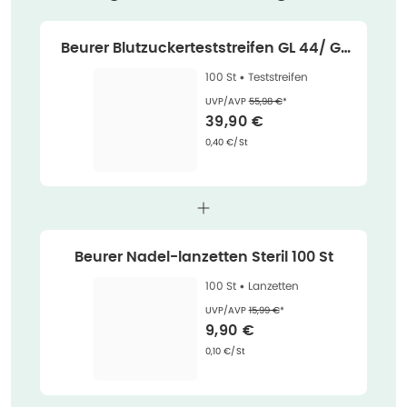
Beurer Blutzuckerteststreifen GL 44/ GL
50 100 St
100 St •
Teststreifen
Ehemaliger Preis (U V P)
:
UVP/AVP
55,98 €
*
Verkaufspreis
:
39,90 €
Grundpreis
:
0,40 €/St
Beurer Nadel-lanzetten Steril 100 St
100 St •
Lanzetten
Ehemaliger Preis (U V P)
:
UVP/AVP
15,99 €
*
Verkaufspreis
:
9,90 €
Grundpreis
:
0,10 €/St