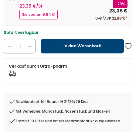
-29%
23,35 €/St
23,35 €
Sie sparen 9,64 €
Ehemaliger Pr
UVP/AVP
32,99 €
*
Sofort verfügbar
In den Warenkorb
Verkauf durch
Ultra-pharm
Nachkaufset für Beurer IH 21/26/26 Kids
Mit Vernebler, Mundstück, Nasenstück und Masken
Enthält 10 Filter und ist als Medizinprodukt ausgewiesen