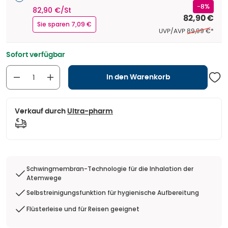
-8%
82,90 €/St
82,90 €
Sie sparen 7,09 €
Ehemaliger Pre
UVP/AVP
89,99 €
*
Sofort verfügbar
In den Warenkorb
Verkauf durch
Ultra-pharm
Schwingmembran-Technologie für die Inhalation der
Atemwege
Selbstreinigungsfunktion für hygienische Aufbereitung
Flüsterleise und für Reisen geeignet