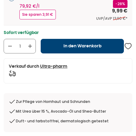
-28%
79,92 €/l
9,99 €
Sie sparen 3,91 €
Ehemaliger Pr
UVP/AVP
13,90 €
*
Sofort verfügbar
In den Warenkorb
Verkauf durch
Ultra-pharm
Zur Pflege von Hornhaut und Schrunden
Mit Urea über 15 %, Avocado-Öl und Shea-Butter
Duft- und farbstofffrei, dermatologisch getestet