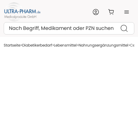
Suchen
Startseite
Diabetikerbedarf
Lebensmittel
Nahrungsergänzungsmittel
Cefa