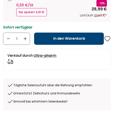
-11%
0,30 €/St
29,99 €
Sie sparen 3,61 €
Ehemaliger Pr
UVP/AVP
33,60 €
*
Sofort verfügbar
In den Warenkorb
Verkauf durch
Ultra-pharm
Tägliche Selenzufuhr über die Nahrung empfohlen
Unterstützt Zellschutz und Immunabwehr
Sinnvoll bei erhöhtem Selenbedarf