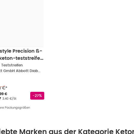
style Precision ß-
keton-teststreifen
t
•
Teststreifen
Abbott GmbH Abbott Diabetes Care
8 €
*
rkaufspreis
:
33,99 €
,
99 €
Rabattstempel
-27%
Grundpreis
:
3.40 €/St
ere Packungsgrößen
iebte Marken aus der Kategorie Keto