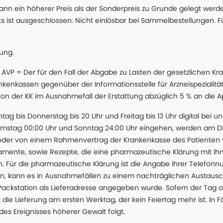
ann ein höherer Preis als der Sonderpreis zu Grunde gelegt wer
s ist ausgeschlossen. Nicht einlösbar bei Sammelbestellungen. F
lung.
 * AVP = Der für den Fall der Abgabe zu Lasten der gesetzliche
nkassen gegenüber der Informationsstelle für Arzneispezialitä
 von der KK im Ausnahmefall der Erstattung abzüglich 5 % an die 
ntag bis Donnerstag bis 20 Uhr und Freitag bis 13 Uhr digital bei 
amstag 00:00 Uhr und Sonntag 24:00 Uhr eingehen, werden am Die
oder von einem Rahmenvertrag der Krankenkasse des Patienten
amente, sowie Rezepte, die eine pharmazeutische Klärung mit Ihn
. Für die pharmazeutische Klärung ist die Angabe Ihrer Telefon
önnen, kann es in Ausnahmefällen zu einem nachträglichen Austau
 Packstation als Lieferadresse angegeben wurde. Sofern der Tag o
die Lieferung am ersten Werktag, der kein Feiertag mehr ist. In Fä
des Ereignisses höherer Gewalt folgt.