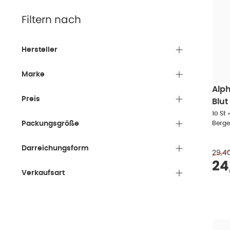
Filtern nach
Hersteller
Marke
Alp
Preis
Blut
10 S
10 St
Packungsgröße
Berg
Darreichungsform
29,4
Ve
24
Verkaufsart