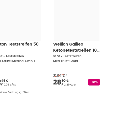
ton Teststreifen 50
Wellion Galileo
Ketoneteststreifen 10
St
St
•
Teststreifen
10 St
•
Teststreifen
1 Artikel Medical GmbH
Med Trust GmbH
31,99 €
*
0 €
erkaufspreis
:
12,49 €
Verkaufspreis
:
28,
2
,
28
,
49 €
90 €
Rabattstempe
-10%
Grundpreis
:
Grundpreis
:
0.25 €/St
2.89 €/St
eitere Packungsgrößen