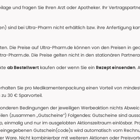
age und fragen Sie Ihren Arzt oder Apotheker. Ihr Vertragspartner
n) sind bei Ultra-Pharm nicht erhältlich bzw. ihre Anfertigung ka
lten. Die Preise auf Ultra-Pharm.de können von den Preisen in g
tra-Pharm.de. Die Preise gelten nicht in den stationären Partner
ukte
kaufen oder wenn Sie ein
. 
ab Bestellwert
Rezept einsenden
erhalten Sie pro Medikamentenpackung einen Vorteil von mindeste
u 30 € Sparvorteil.
nderen Bedingungen der jeweiligen Werbeaktion nichts Abweichen
teilen (zusammen „Gutscheine“) Folgendes: Gutscheine sind auss
 einmalig und nur im ausgelobten Aktionszeitraum einlösbar. Pr
ss eingegebenen Gutschein(code)s wird automatisch vom Rechnu
r Ware. Nicht kombinierbar mit weiteren Aktionen oder Preisvorteil