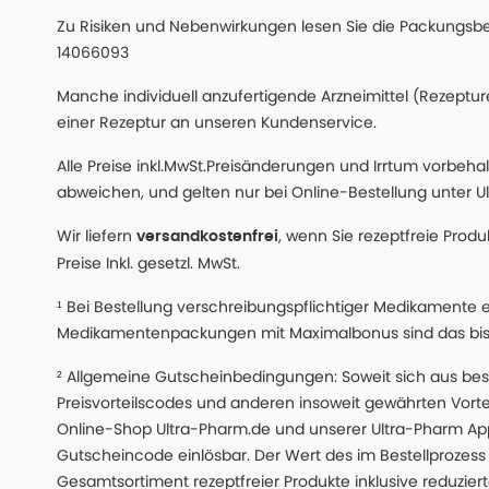
Zu Risiken und Nebenwirkungen lesen Sie die Packungsbeil
14066093
Manche individuell anzufertigende Arzneimittel (Rezepture
einer Rezeptur an unseren Kundenservice.
Alle Preise inkl.MwSt.Preisänderungen und Irrtum vorbeha
abweichen, und gelten nur bei Online-Bestellung unter Ul
Wir liefern
, wenn Sie rezeptfreie Prod
versandkostenfrei
Preise Inkl. gesetzl. MwSt.
¹ Bei Bestellung verschreibungspflichtiger Medikamente 
Medikamentenpackungen mit Maximalbonus sind das bis z
² Allgemeine Gutscheinbedingungen: Soweit sich aus beso
Preisvorteilscodes und anderen insoweit gewährten Vor
Online-Shop Ultra-Pharm.de und unserer Ultra-Pharm App,
Gutscheincode einlösbar. Der Wert des im Bestellproze
Gesamtsortiment rezeptfreier Produkte inklusive reduzierte