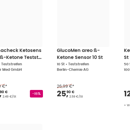
hacheck Ketosens
GlucoMen areo ß-
Ke
 ß-Ketone Testst
Ketone Sensor 10 St
St
t
•
Teststreifen
10 St
•
Teststreifen
50 
er Med GmbH
Berlin-Chemie AG
100
0 €
*
26,99 €
*
rkaufspreis
:
24,90 €
Verkaufspreis
:
25,9
V
,
25
,
1
90 €
90 €
Rabattstempel
-15%
Grundpreis
:
Grundpreis
:
2.49 €/St
2.59 €/St
+ W