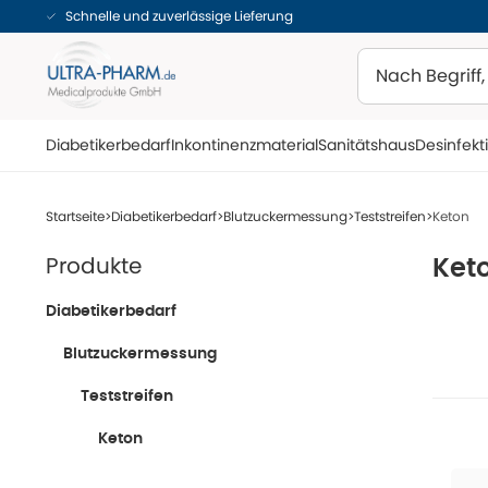
Schnelle und zuverlässige Lieferung
Suchen
Diabetikerbedarf
Inkontinenzmaterial
Sanitätshaus
Desinfekt
Startseite
Diabetikerbedarf
Blutzuckermessung
Teststreifen
Keton
Produkte
Ket
Diabetikerbedarf
Blutzuckermessung
Teststreifen
Keton