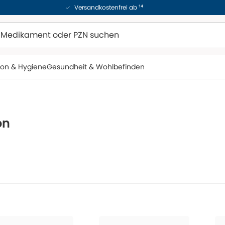
Versandkostenfrei ab ¹⁴
ion & Hygiene
Gesundheit & Wohlbefinden
on