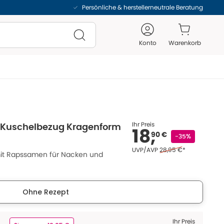
Persönliche & herstellerneutrale Beratung
Konto
Warenkorb
Ihr Preis
 Kuschelbezug Kragenform
18,
90 €
-35%
Ehemaliger Preis (U V 
UVP/AVP
28,95 €
*
it Rapssamen für Nacken und
Ohne Rezept
Ihr Preis