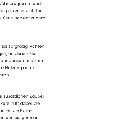
erwöhnprogramm und
orgen zusätzlich für
s-Serie bedient zudem
ie sorgfältig. Achten
gen, an denen Sie
n Ruhephasen und zum
ie Nutzung unter
eren.
ür zusätzlichen Zauber
rei hilft dabei, die
hmen die Extra-
r, den sie gerne in