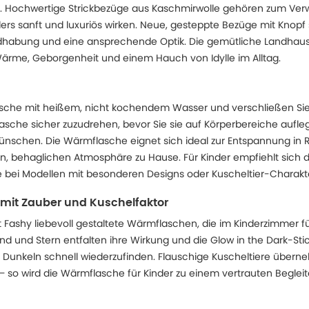
Hochwertige Strickbezüge aus Kaschmirwolle gehören zum V
s sanft und luxuriös wirken. Neue, gesteppte Bezüge mit Knopf s
dhabung und eine ansprechende Optik. Die gemütliche Landhau
ärme, Geborgenheit und einem Hauch von Idylle im Alltag.
asche mit heißem, nicht kochendem Wasser und verschließen Sie s
lasche sicher zuzudrehen, bevor Sie sie auf Körperbereiche aufle
schen. Die Wärmflasche eignet sich ideal zur Entspannung i
, behaglichen Atmosphäre zu Hause. Für Kinder empfiehlt sich d
e bei Modellen mit besonderen Designs oder Kuscheltier-Charakt
 mit Zauber und Kuschelfaktor
et Fashy liebevoll gestaltete Wärmflaschen, die im Kinderzimmer f
d und Stern entfalten ihre Wirkung und die Glow in the Dark-Sticke
unkeln schnell wiederzufinden. Flauschige Kuscheltiere überne
 so wird die Wärmflasche für Kinder zu einem vertrauten Begleite