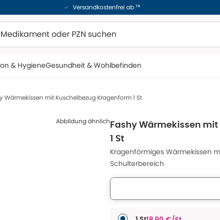
Versandkostenfrei ab ¹⁴
ion & Hygiene
Gesundheit & Wohlbefinden
y Wärmekissen mit Kuschelbezug Kragenform 1 St
Abbildung ähnlich
Fashy Wärmekissen mit
1 St
Kragenförmiges Wärmekissen m
Schulterbereich
18,90 €/St
1 St