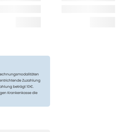
Abrechnungsmodalitäten
 entrichtende Zuzahlung
ahlung beträgt 10€.
igen Krankenkasse die