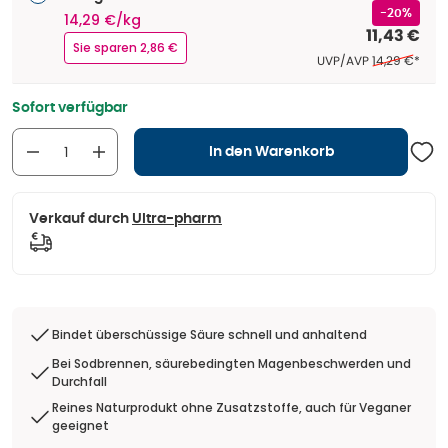
-20%
14,29 €/kg
11,43 €
Sie sparen 2,86 €
Ehemaliger Pr
UVP/AVP
14,29 €
*
Sofort verfügbar
In den Warenkorb
Verkauf durch
Ultra-pharm
Bindet überschüssige Säure schnell und anhaltend
Bei Sodbrennen, säurebedingten Magenbeschwerden und
Durchfall
Reines Naturprodukt ohne Zusatzstoffe, auch für Veganer
geeignet