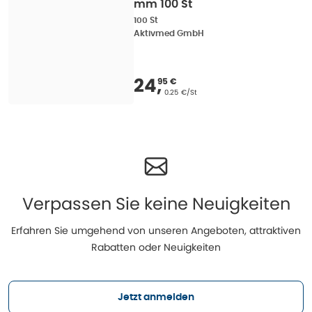
mm 100 St
100 St
Aktivmed GmbH
Verkaufspreis
:
24,95
24
,
95 €
Grundpreis
:
0.25 €/St
Verpassen Sie keine Neuigkeiten
Erfahren Sie umgehend von unseren Angeboten, attraktiven
Rabatten oder Neuigkeiten
Jetzt anmelden