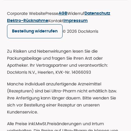
Corporate Website
Presse
Widerruf
AGB
Datenschutz
Kontakt
Elektro-Rücknahme
Impressum
© 2026 DocMorris
Bestellung widerrufen
Zu Risiken und Nebenwirkungen lesen Sie die
Packungsbeilage und fragen Sie Ihren Arzt oder
Apotheker. Ihr Vertragspartner und verantwortlich:
DocMorris N.V., Heerlen, KVK-Nr. 14066093
Manche individuell anzufertigende Arzneimittel
(Rezepturen) sind bei Ultra-Pharm nicht erhältlich bzw.
ihre Anfertigung kann länger dauern. Bitte wenden Sie
sich vor Bestellung einer Rezeptur an unseren
Kundenservice.
Alle Preise inkl.MwSt.Preisänderungen und Irrtum
vorbehalten. Die Preise auf Ultra-Pharm.de können von