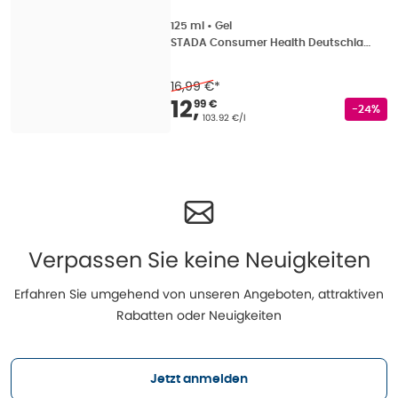
125 ml
•
Gel
STADA Consumer Health Deutschland GmbH
16,99 €
*
Verkaufspreis
:
12,99
12
,
99 €
Rabatts
-24%
Grundpreis
:
103.92 €/l
Verpassen Sie keine Neuigkeiten
Erfahren Sie umgehend von unseren Angeboten, attraktiven
Rabatten oder Neuigkeiten
Jetzt anmelden