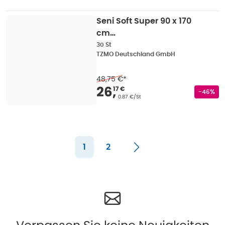
Seni Soft Super 90 x 170
cm
Bettschutzunterlagen
30 St
TZMO Deutschland GmbH
mit Seitenflügeln Unisex
30er Pack 30 St
48,75 €
*
Verkaufspreis
:
26,17
26
,
17 €
Rabatts
-46%
Grundpreis
:
0.87 €/St
1
2