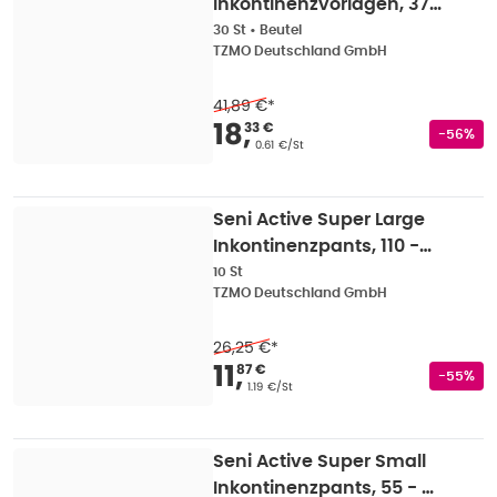
Inkontinenzvorlagen, 37 x
69 cm, 2200 ml, 30er
30 St
•
Beutel
TZMO Deutschland GmbH
Pack 30 St
41,89 €
*
Verkaufspreis
:
18,33
18
,
33 €
Rabatts
-56%
Grundpreis
:
0.61 €/St
Seni Active Super Large
Inkontinenzpants, 110 -
135 cm, 1500 ml 10 St
10 St
TZMO Deutschland GmbH
26,25 €
*
Verkaufspreis
:
11,87 
11
,
87 €
Rabatts
-55%
Grundpreis
:
1.19 €/St
Seni Active Super Small
Inkontinenzpants, 55 - 85