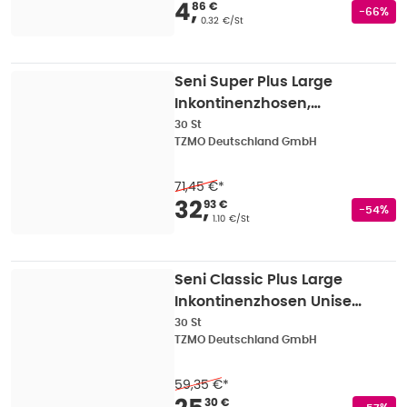
Verkaufspreis
:
4,86 
4
,
86 €
Rabatts
-66%
Grundpreis
:
0.32 €/St
Seni Super Plus Large
Inkontinenzhosen,
Unisex, 30er Pack, 100 -
30 St
TZMO Deutschland GmbH
150 cm, 3200 ml 30 St
71,45 €
*
Verkaufspreis
:
32,93
32
,
93 €
Rabatts
-54%
Grundpreis
:
1.10 €/St
Seni Classic Plus Large
Inkontinenzhosen Unisex,
100 - 150 cm, 3100 ml 30
30 St
TZMO Deutschland GmbH
St
59,35 €
*
30 €
Rabatts