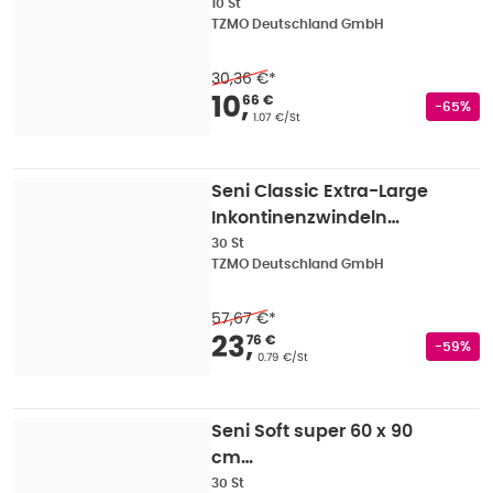
Unisex, 10er Pack, 75 - 110
10 St
TZMO Deutschland GmbH
cm, 3000 ml 10 St
30,36 €
*
Verkaufspreis
:
10,66
10
,
66 €
Rabatts
-65%
Grundpreis
:
1.07 €/St
Seni Classic Extra-Large
Inkontinenzwindeln
Unisex, 130 - 170 cm, 2500
30 St
TZMO Deutschland GmbH
ml 30 St
57,67 €
*
Verkaufspreis
:
23,76
23
,
76 €
Rabatts
-59%
Grundpreis
:
0.79 €/St
Seni Soft super 60 x 90
cm
Bettschutzunterlagen
30 St