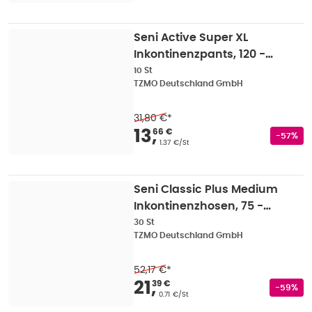
Seni Active Super XL
Inkontinenzpants, 120 -
160 cm, 1600 ml 10 St
10 St
TZMO Deutschland GmbH
31,80 €
*
Verkaufspreis
:
13,66
13
,
66 €
Rabatts
-57%
Grundpreis
:
1.37 €/St
Seni Classic Plus Medium
Inkontinenzhosen, 75 -
110 cm, 2800 ml 30 St
30 St
TZMO Deutschland GmbH
52,17 €
*
Verkaufspreis
:
21,39
21
,
39 €
Rabatts
-59%
Grundpreis
:
0.71 €/St