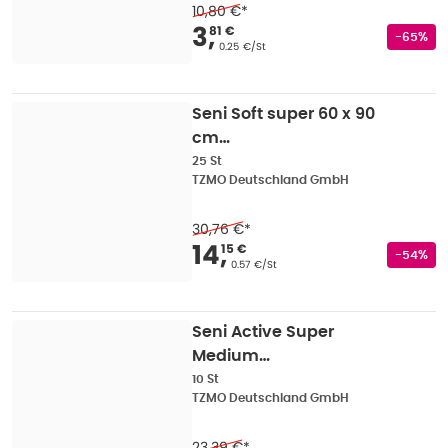
10,80 €
*
Verkaufspreis
:
3,81 €
3
,
81 €
Rabatts
-65%
Grundpreis
:
0.25 €/St
Seni Soft super 60 x 90
cm
Bettschutzunterlagen
25 St
TZMO Deutschland GmbH
Unisex 25er Pack 25 St
30,76 €
*
Verkaufspreis
:
14,15 
14
,
15 €
Rabatts
-54%
Grundpreis
:
0.57 €/St
Seni Active Super
Medium
Inkontinenzpants, 80 -
10 St
TZMO Deutschland GmbH
110 cm, 1400 ml 10 St
23,39 €
*