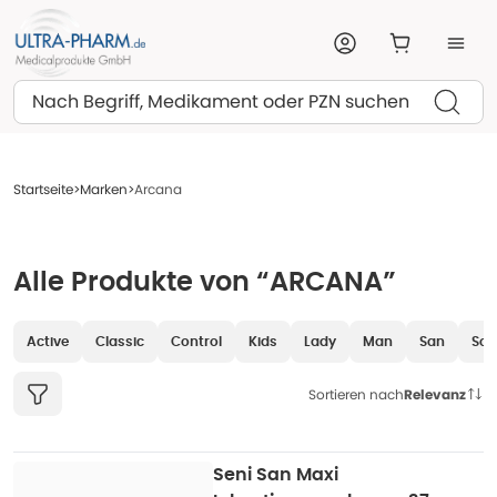
Suchen
Startseite
Marken
Arcana
Alle Produkte von “ARCANA”
Active
Classic
Control
Kids
Lady
Man
San
Sof
Sortieren nach
Relevanz
Seni San Maxi