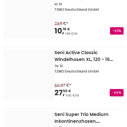
cm, 1200 ml 10 St
10 St
TZMO Deutschland GmbH
23,11 €
*
Verkaufspreis
:
10,78
10
,
78 €
Rabatts
-53%
Grundpreis
:
1.08 €/St
Seni Active Classic
Windelhosen XL, 120 - 160
cm, 1550 ml 30 St
30 St
TZMO Deutschland GmbH
60,97 €
*
Verkaufspreis
:
27,50
27
,
50 €
Rabatts
-55%
Grundpreis
:
0.92 €/St
Seni Super Trio Medium
Inkontinenzhosen,