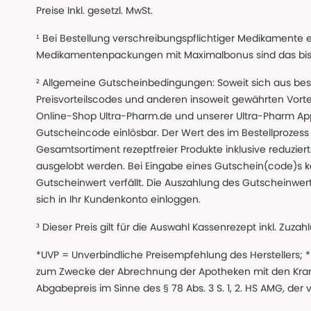
Preise Inkl. gesetzl. MwSt.
¹ Bei Bestellung verschreibungspflichtiger Medikamente 
Medikamentenpackungen mit Maximalbonus sind das bis z
² Allgemeine Gutscheinbedingungen: Soweit sich aus beso
Preisvorteilscodes und anderen insoweit gewährten Vor
Online-Shop Ultra-Pharm.de und unserer Ultra-Pharm App,
Gutscheincode einlösbar. Der Wert des im Bestellproze
Gesamtsortiment rezeptfreier Produkte inklusive reduzierte
ausgelobt werden. Bei Eingabe eines Gutschein(code)s k
Gutscheinwert verfällt. Die Auszahlung des Gutscheinwert
sich in Ihr Kundenkonto einloggen.
³ Dieser Preis gilt für die Auswahl Kassenrezept inkl. Zuzah
*UVP = Unverbindliche Preisempfehlung des Herstellers;
zum Zwecke der Abrechnung der Apotheken mit den Kranke
Abgabepreis im Sinne des § 78 Abs. 3 S. 1, 2. HS AMG, der