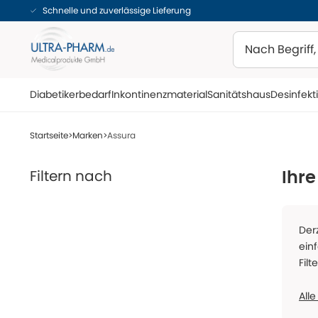
Schnelle und zuverlässige Lieferung
Suchen
Diabetikerbedarf
Inkontinenzmaterial
Sanitätshaus
Desinfekt
Startseite
Marken
Assura
Filtern nach
Ihre
Der
ein
Filt
Alle