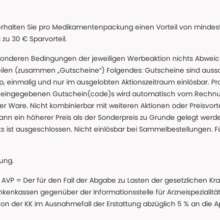
erhalten Sie pro Medikamentenpackung einen Vorteil von mindeste
u 30 € Sparvorteil.
nderen Bedingungen der jeweiligen Werbeaktion nichts Abweichen
teilen (zusammen „Gutscheine“) Folgendes: Gutscheine sind auss
 einmalig und nur im ausgelobten Aktionszeitraum einlösbar. Pr
ss eingegebenen Gutschein(code)s wird automatisch vom Rechnu
r Ware. Nicht kombinierbar mit weiteren Aktionen oder Preisvorteil
ann ein höherer Preis als der Sonderpreis zu Grunde gelegt wer
s ist ausgeschlossen. Nicht einlösbar bei Sammelbestellungen. F
lung.
 * AVP = Der für den Fall der Abgabe zu Lasten der gesetzliche
nkassen gegenüber der Informationsstelle für Arzneispezialitä
 von der KK im Ausnahmefall der Erstattung abzüglich 5 % an die 