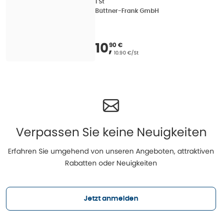
1 St
Büttner-Frank GmbH
Verkaufspreis
:
10,90
10
,
90 €
Grundpreis
:
10.90 €/St
Verpassen Sie keine Neuigkeiten
Erfahren Sie umgehend von unseren Angeboten, attraktiven
Rabatten oder Neuigkeiten
Jetzt anmelden