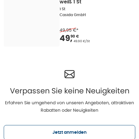
weiß 1 St
1 St
Casida GmbH
49,95 €
*
Verkaufspreis
:
49,90
49
,
90 €
Grundpreis
:
49.90 €/St
Verpassen Sie keine Neuigkeiten
Erfahren Sie umgehend von unseren Angeboten, attraktiven
Rabatten oder Neuigkeiten
Jetzt anmelden