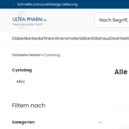
Schnelle und zuverlässige Lieferung
Suchen
Diabetikerbedarf
Inkontinenzmaterial
Sanitätshaus
Desinfekt
Startseite
Marken
Cystobag
Cystobag
All
Mini
Filtern nach
Kategorien