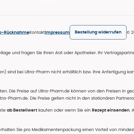
Kontakt
© 2
Bestellung widerrufen
ro-Rücknahme
Impressum
age und fragen Sie Ihren Arzt oder Apotheker. Ihr Vertragspartner
n) sind bei Ultra-Pharm nicht erhältlich bzw. ihre Anfertigung ka
lten. Die Preise auf Ultra-Pharm.de können von den Preisen in g
tra-Pharm.de. Die Preise gelten nicht in den stationären Partner
ukte
kaufen oder wenn Sie ein
. 
ab Bestellwert
Rezept einsenden
erhalten Sie pro Medikamentenpackung einen Vorteil von mindeste