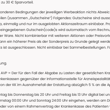
u 30 € Sparvorteil.
nderen Bedingungen der jeweiligen Werbeaktion nichts Abweichen
teilen (zusammen „Gutscheine“) Folgendes: Gutscheine sind auss
 einmalig und nur im ausgelobten Aktionszeitraum einlösbar. Pr
ss eingegebenen Gutschein(code)s wird automatisch vom Rechnu
r Ware. Nicht kombinierbar mit weiteren Aktionen oder Preisvorteil
ann ein höherer Preis als der Sonderpreis zu Grunde gelegt wer
s ist ausgeschlossen. Nicht einlösbar bei Sammelbestellungen. F
lung.
 * AVP = Der für den Fall der Abgabe zu Lasten der gesetzliche
nkassen gegenüber der Informationsstelle für Arzneispezialitä
 von der KK im Ausnahmefall der Erstattung abzüglich 5 % an die 
ntag bis Donnerstag bis 20 Uhr und Freitag bis 13 Uhr digital bei 
amstag 00:00 Uhr und Sonntag 24:00 Uhr eingehen, werden am Die
oder von einem Rahmenvertrag der Krankenkasse des Patienten