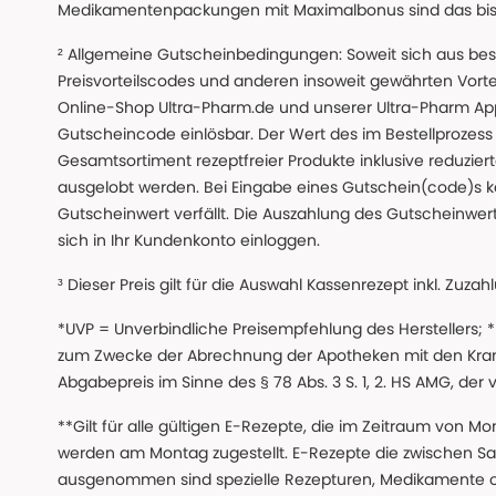
Medikamentenpackungen mit Maximalbonus sind das bis z
² Allgemeine Gutscheinbedingungen: Soweit sich aus beso
Preisvorteilscodes und anderen insoweit gewährten Vor
Online-Shop Ultra-Pharm.de und unserer Ultra-Pharm App,
Gutscheincode einlösbar. Der Wert des im Bestellproze
Gesamtsortiment rezeptfreier Produkte inklusive reduzierte
ausgelobt werden. Bei Eingabe eines Gutschein(code)s k
Gutscheinwert verfällt. Die Auszahlung des Gutscheinwert
sich in Ihr Kundenkonto einloggen.
³ Dieser Preis gilt für die Auswahl Kassenrezept inkl. Zuzah
*UVP = Unverbindliche Preisempfehlung des Herstellers;
zum Zwecke der Abrechnung der Apotheken mit den Kranke
Abgabepreis im Sinne des § 78 Abs. 3 S. 1, 2. HS AMG, der
**Gilt für alle gültigen E-Rezepte, die im Zeitraum von Mo
werden am Montag zugestellt. E-Rezepte die zwischen S
ausgenommen sind spezielle Rezepturen, Medikamente 