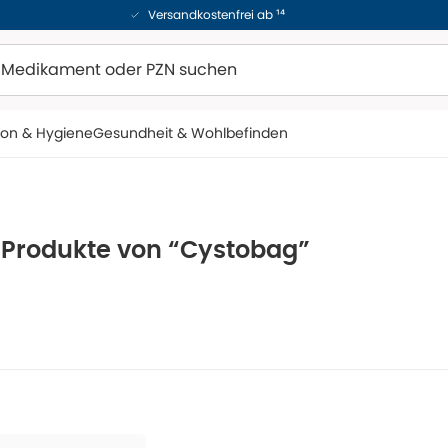
Versandkostenfrei ab ¹⁴
ion & Hygiene
Gesundheit & Wohlbefinden
e Produkte von “Cystobag”