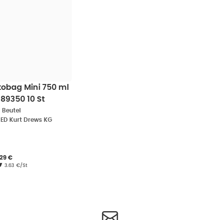
obag Mini 750 ml
89350 10 St
•
Beutel
ED Kurt Drews KG
rkaufspreis
:
36,29 €
,
29 €
Grundpreis
:
3.63 €/St