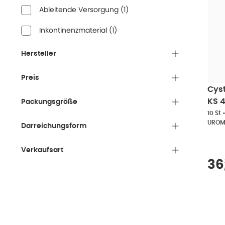
Ableitende Versorgung
(
1
)
Inkontinenzmaterial
(
1
)
Hersteller
Preis
Cyst
KS 4
Packungsgröße
10 St
UROM
Darreichungsform
Verkaufsart
Ve
36