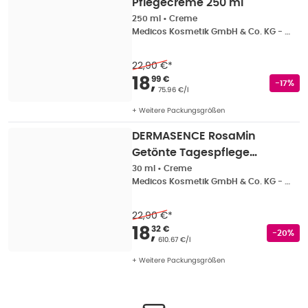
Pflegecreme 250 ml
250 ml
•
Creme
Medicos Kosmetik GmbH & Co. KG - Dermasence
22,90 €
*
Verkaufspreis
:
18,99
18
,
99 €
Rabatts
-17%
Grundpreis
:
75.96 €/l
+ Weitere Packungsgrößen
DERMASENCE RosaMin
Getönte Tagespflege
mittel LSF 50 30 ml
30 ml
•
Creme
Medicos Kosmetik GmbH & Co. KG - Dermasence
22,90 €
*
Verkaufspreis
:
18,32
18
,
32 €
Rabatts
-20%
Grundpreis
:
610.67 €/l
+ Weitere Packungsgrößen