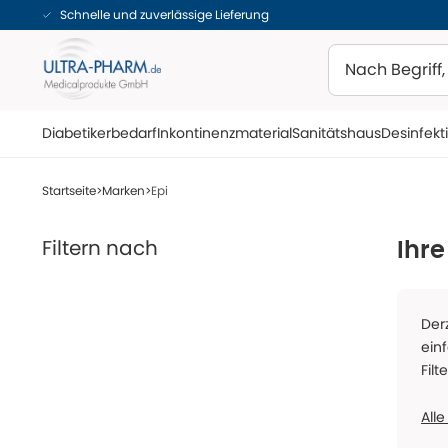
Schnelle und zuverlässige Lieferung
Suchen
Diabetikerbedarf
Inkontinenzmaterial
Sanitätshaus
Desinfekt
Startseite
Marken
Epi
Filtern nach
Ihre
Der
ein
Filt
Alle