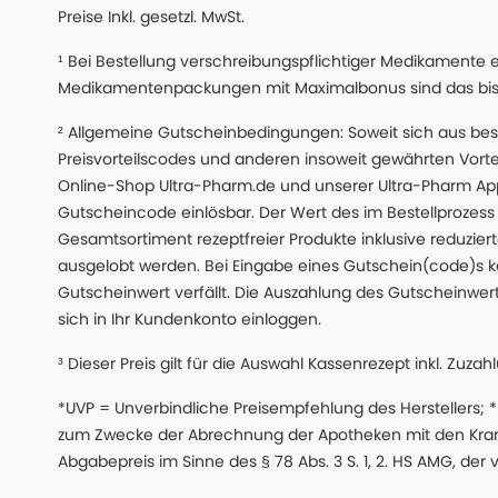
Preise Inkl. gesetzl. MwSt.
¹ Bei Bestellung verschreibungspflichtiger Medikamente 
Medikamentenpackungen mit Maximalbonus sind das bis z
² Allgemeine Gutscheinbedingungen: Soweit sich aus beso
Preisvorteilscodes und anderen insoweit gewährten Vor
Online-Shop Ultra-Pharm.de und unserer Ultra-Pharm App,
Gutscheincode einlösbar. Der Wert des im Bestellproze
Gesamtsortiment rezeptfreier Produkte inklusive reduzierte
ausgelobt werden. Bei Eingabe eines Gutschein(code)s k
Gutscheinwert verfällt. Die Auszahlung des Gutscheinwert
sich in Ihr Kundenkonto einloggen.
³ Dieser Preis gilt für die Auswahl Kassenrezept inkl. Zuzah
*UVP = Unverbindliche Preisempfehlung des Herstellers;
zum Zwecke der Abrechnung der Apotheken mit den Kranke
Abgabepreis im Sinne des § 78 Abs. 3 S. 1, 2. HS AMG, der