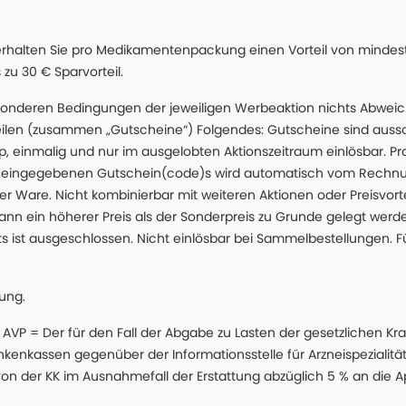
erhalten Sie pro Medikamentenpackung einen Vorteil von mindeste
u 30 € Sparvorteil.
nderen Bedingungen der jeweiligen Werbeaktion nichts Abweichen
teilen (zusammen „Gutscheine“) Folgendes: Gutscheine sind auss
 einmalig und nur im ausgelobten Aktionszeitraum einlösbar. Pr
ss eingegebenen Gutschein(code)s wird automatisch vom Rechnu
r Ware. Nicht kombinierbar mit weiteren Aktionen oder Preisvorteil
ann ein höherer Preis als der Sonderpreis zu Grunde gelegt wer
s ist ausgeschlossen. Nicht einlösbar bei Sammelbestellungen. F
lung.
 * AVP = Der für den Fall der Abgabe zu Lasten der gesetzliche
nkassen gegenüber der Informationsstelle für Arzneispezialitä
 von der KK im Ausnahmefall der Erstattung abzüglich 5 % an die 