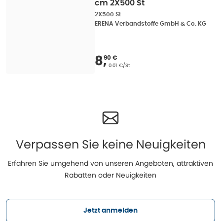
cm 2X500 St
2X500 St
ERENA Verbandstoffe GmbH & Co. KG
Verkaufspreis
:
8,90 
8
,
90 €
Grundpreis
:
0.01 €/St
Verpassen Sie keine Neuigkeiten
Erfahren Sie umgehend von unseren Angeboten, attraktiven
Rabatten oder Neuigkeiten
Jetzt anmelden