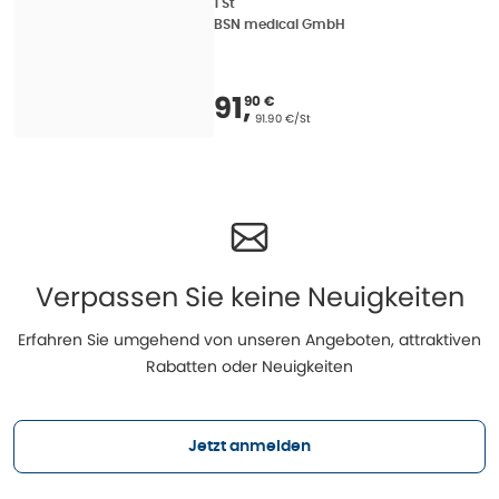
1 St
BSN medical GmbH
Verkaufspreis
:
91,90
91
,
90 €
Grundpreis
:
91.90 €/St
Verpassen Sie keine Neuigkeiten
Erfahren Sie umgehend von unseren Angeboten, attraktiven
Rabatten oder Neuigkeiten
Jetzt anmelden