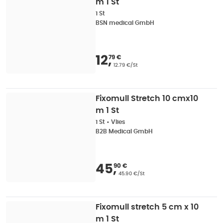
m 1 St
1 St
BSN medical GmbH
Verkaufspreis
:
12,79
12
,
79 €
Grundpreis
:
12.79 €/St
Fixomull Stretch 10 cmx10
m 1 St
1 St
•
Vlies
B2B Medical GmbH
Verkaufspreis
:
45,90
45
,
90 €
Grundpreis
:
45.90 €/St
Fixomull stretch 5 cm x 10
m 1 St