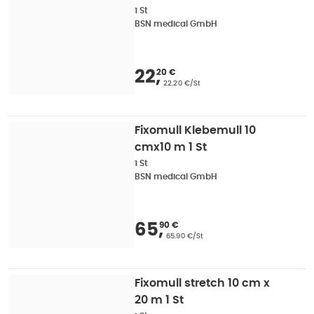
1 St
BSN medical GmbH
Verkaufspreis
:
22,20
22
,
20 €
Grundpreis
:
22.20 €/St
Fixomull Klebemull 10
cmx10 m 1 St
1 St
BSN medical GmbH
Verkaufspreis
:
65,90
65
,
90 €
Grundpreis
:
65.90 €/St
Fixomull stretch 10 cm x
20 m 1 St