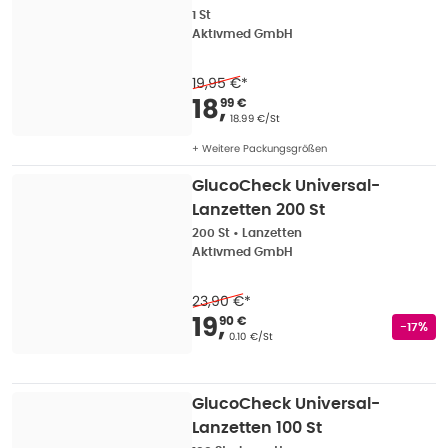
1 St
Aktivmed GmbH
19,95 €
*
Verkaufspreis
:
18,99
18
,
99 €
Grundpreis
:
18.99 €/St
+ Weitere Packungsgrößen
GlucoCheck Universal-
Lanzetten 200 St
200 St
•
Lanzetten
Aktivmed GmbH
23,90 €
*
Verkaufspreis
:
19,90
19
,
90 €
Rabatts
-17%
Grundpreis
:
0.10 €/St
GlucoCheck Universal-
Lanzetten 100 St