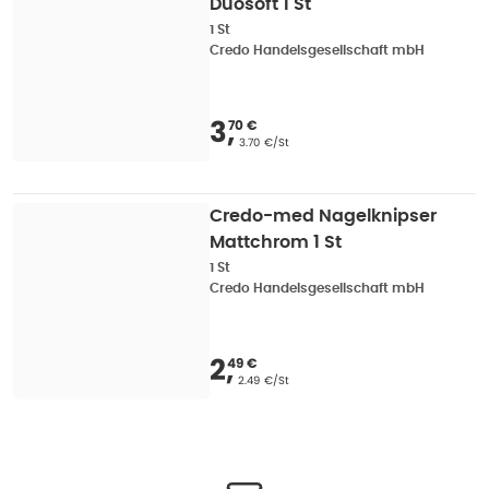
Duosoft 1 St
1 St
Credo Handelsgesellschaft mbH
Verkaufspreis
:
3,70 
3
,
70 €
Grundpreis
:
3.70 €/St
Credo-med Nagelknipser
Mattchrom 1 St
1 St
Credo Handelsgesellschaft mbH
Verkaufspreis
:
2,49 
2
,
49 €
Grundpreis
:
2.49 €/St