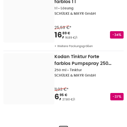
farblos 1 l
1 l
•
Lösung
SCHÜLKE & MAYR GmbH
25,59 €
*
Verkaufspreis
:
16,89
16
,
89 €
Rabatts
-34%
Grundpreis
:
16.89 €/l
+ Weitere Packungsgrößen
Kodan Tinktur Forte
farblos Pumpspray 250
ml
250 ml
•
Tinktur
SCHÜLKE & MAYR GmbH
11,03 €
*
Verkaufspreis
:
6,95 
6
,
95 €
Rabatts
-37%
Grundpreis
:
27.80 €/l