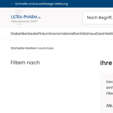
Schnelle und zuverlässige Lieferung
Suchen
Diabetikerbedarf
Inkontinenzmaterial
Sanitätshaus
Desinfekt
Startseite
Marken
Leukotape
Filtern nach
Ihre
Der
ein
Filt
Alle