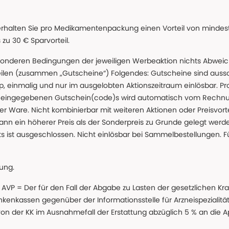
erhalten Sie pro Medikamentenpackung einen Vorteil von mindeste
u 30 € Sparvorteil.
nderen Bedingungen der jeweiligen Werbeaktion nichts Abweichen
teilen (zusammen „Gutscheine“) Folgendes: Gutscheine sind auss
 einmalig und nur im ausgelobten Aktionszeitraum einlösbar. Pr
ss eingegebenen Gutschein(code)s wird automatisch vom Rechnu
r Ware. Nicht kombinierbar mit weiteren Aktionen oder Preisvorteil
ann ein höherer Preis als der Sonderpreis zu Grunde gelegt wer
s ist ausgeschlossen. Nicht einlösbar bei Sammelbestellungen. F
lung.
 * AVP = Der für den Fall der Abgabe zu Lasten der gesetzliche
nkassen gegenüber der Informationsstelle für Arzneispezialitä
 von der KK im Ausnahmefall der Erstattung abzüglich 5 % an die 