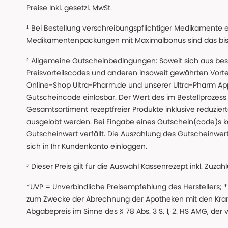
Preise Inkl. gesetzl. MwSt.
¹ Bei Bestellung verschreibungspflichtiger Medikamente 
Medikamentenpackungen mit Maximalbonus sind das bis z
² Allgemeine Gutscheinbedingungen: Soweit sich aus beso
Preisvorteilscodes und anderen insoweit gewährten Vor
Online-Shop Ultra-Pharm.de und unserer Ultra-Pharm App,
Gutscheincode einlösbar. Der Wert des im Bestellproze
Gesamtsortiment rezeptfreier Produkte inklusive reduzierte
ausgelobt werden. Bei Eingabe eines Gutschein(code)s k
Gutscheinwert verfällt. Die Auszahlung des Gutscheinwert
sich in Ihr Kundenkonto einloggen.
³ Dieser Preis gilt für die Auswahl Kassenrezept inkl. Zuzah
*UVP = Unverbindliche Preisempfehlung des Herstellers;
zum Zwecke der Abrechnung der Apotheken mit den Kranke
Abgabepreis im Sinne des § 78 Abs. 3 S. 1, 2. HS AMG, der