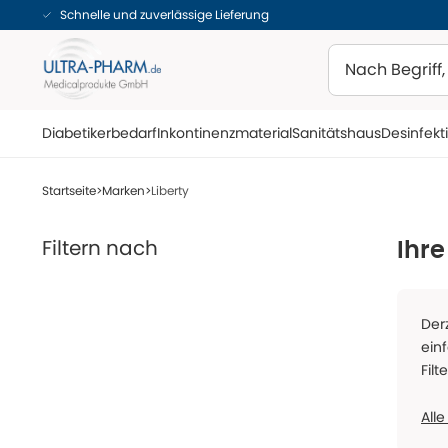
Schnelle und zuverlässige Lieferung
Suchen
Diabetikerbedarf
Inkontinenzmaterial
Sanitätshaus
Desinfekt
Startseite
Marken
Liberty
Filtern nach
Ihre
Der
ein
Filt
Alle