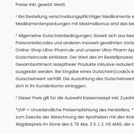
Preise Inkl. gesetzl. MwSt.
¹ Bei Bestellung verschreibungspflichtiger Medikamente 
Medikamentenpackungen mit Maximalbonus sind das bis z
² Allgemeine Gutscheinbedingungen: Soweit sich aus beso
Preisvorteilscodes und anderen insoweit gewährten Vor
Online-Shop Ultra-Pharm.de und unserer Ultra-Pharm App,
Gutscheincode einlösbar. Der Wert des im Bestellproze
Gesamtsortiment rezeptfreier Produkte inklusive reduzierte
ausgelobt werden. Bei Eingabe eines Gutschein(code)s k
Gutscheinwert verfällt. Die Auszahlung des Gutscheinwert
sich in Ihr Kundenkonto einloggen.
³ Dieser Preis gilt für die Auswahl Kassenrezept inkl. Zuzah
*UVP = Unverbindliche Preisempfehlung des Herstellers;
zum Zwecke der Abrechnung der Apotheken mit den Kranke
Abgabepreis im Sinne des § 78 Abs. 3 S. 1, 2. HS AMG, der