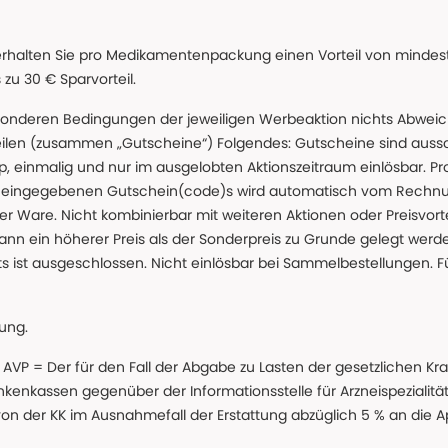
erhalten Sie pro Medikamentenpackung einen Vorteil von mindeste
u 30 € Sparvorteil.
nderen Bedingungen der jeweiligen Werbeaktion nichts Abweichen
teilen (zusammen „Gutscheine“) Folgendes: Gutscheine sind auss
 einmalig und nur im ausgelobten Aktionszeitraum einlösbar. Pr
ss eingegebenen Gutschein(code)s wird automatisch vom Rechnu
r Ware. Nicht kombinierbar mit weiteren Aktionen oder Preisvorteil
ann ein höherer Preis als der Sonderpreis zu Grunde gelegt wer
s ist ausgeschlossen. Nicht einlösbar bei Sammelbestellungen. F
lung.
 * AVP = Der für den Fall der Abgabe zu Lasten der gesetzliche
nkassen gegenüber der Informationsstelle für Arzneispezialitä
 von der KK im Ausnahmefall der Erstattung abzüglich 5 % an die 