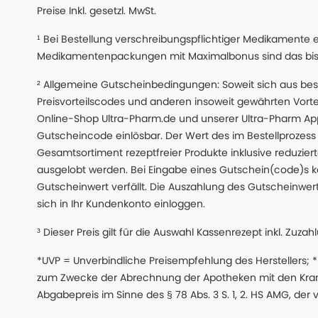
Preise Inkl. gesetzl. MwSt.
¹ Bei Bestellung verschreibungspflichtiger Medikamente 
Medikamentenpackungen mit Maximalbonus sind das bis z
² Allgemeine Gutscheinbedingungen: Soweit sich aus beso
Preisvorteilscodes und anderen insoweit gewährten Vor
Online-Shop Ultra-Pharm.de und unserer Ultra-Pharm App,
Gutscheincode einlösbar. Der Wert des im Bestellproze
Gesamtsortiment rezeptfreier Produkte inklusive reduzierte
ausgelobt werden. Bei Eingabe eines Gutschein(code)s k
Gutscheinwert verfällt. Die Auszahlung des Gutscheinwert
sich in Ihr Kundenkonto einloggen.
³ Dieser Preis gilt für die Auswahl Kassenrezept inkl. Zuzah
*UVP = Unverbindliche Preisempfehlung des Herstellers;
zum Zwecke der Abrechnung der Apotheken mit den Kranke
Abgabepreis im Sinne des § 78 Abs. 3 S. 1, 2. HS AMG, der