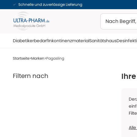
Schnelle und zuverlässige Lieferung
Suchen
Diabetikerbedarf
Inkontinenzmaterial
Sanitätshaus
Desinfekt
Startseite
Marken
Pagasling
Filtern nach
Ihre
Der
ein
Filt
Alle