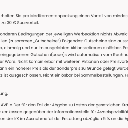
erhalten Sie pro Medikamentenpackung einen Vorteil von mindeste
u 30 € Sparvorteil.
nderen Bedingungen der jeweiligen Werbeaktion nichts Abweichen
teilen (zusammen „Gutscheine“) Folgendes: Gutscheine sind auss
 einmalig und nur im ausgelobten Aktionszeitraum einlösbar. Pr
ss eingegebenen Gutschein(code)s wird automatisch vom Rechnu
r Ware. Nicht kombinierbar mit weiteren Aktionen oder Preisvorteil
ann ein höherer Preis als der Sonderpreis zu Grunde gelegt wer
s ist ausgeschlossen. Nicht einlösbar bei Sammelbestellungen. F
lung.
 * AVP = Der für den Fall der Abgabe zu Lasten der gesetzliche
nkassen gegenüber der Informationsstelle für Arzneispezialitä
 von der KK im Ausnahmefall der Erstattung abzüglich 5 % an die 