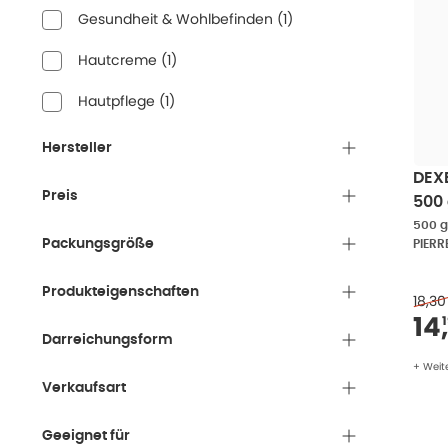
Gesundheit & Wohlbefinden
(
1
)
Hautcreme
(
1
)
Hautpflege
(
1
)
Hersteller
DEX
Preis
500
500 g
Packungsgröße
Produkteigenschaften
18,30
Ve
14
,
Darreichungsform
+ Weit
Verkaufsart
Geeignet für