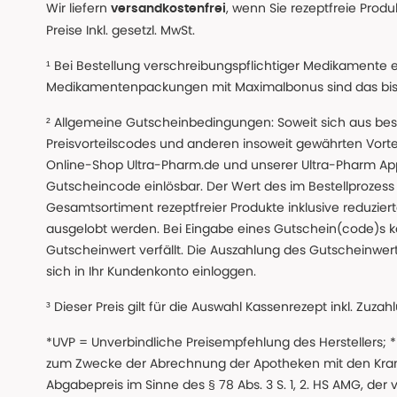
Wir liefern
, wenn Sie rezeptfreie Prod
versandkostenfrei
Preise Inkl. gesetzl. MwSt.
¹ Bei Bestellung verschreibungspflichtiger Medikamente 
Medikamentenpackungen mit Maximalbonus sind das bis z
² Allgemeine Gutscheinbedingungen: Soweit sich aus beso
Preisvorteilscodes und anderen insoweit gewährten Vor
Online-Shop Ultra-Pharm.de und unserer Ultra-Pharm App,
Gutscheincode einlösbar. Der Wert des im Bestellproze
Gesamtsortiment rezeptfreier Produkte inklusive reduzierte
ausgelobt werden. Bei Eingabe eines Gutschein(code)s k
Gutscheinwert verfällt. Die Auszahlung des Gutscheinwert
sich in Ihr Kundenkonto einloggen.
³ Dieser Preis gilt für die Auswahl Kassenrezept inkl. Zuzah
*UVP = Unverbindliche Preisempfehlung des Herstellers;
zum Zwecke der Abrechnung der Apotheken mit den Kranke
Abgabepreis im Sinne des § 78 Abs. 3 S. 1, 2. HS AMG, der