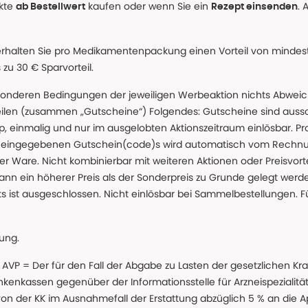
ukte
kaufen oder wenn Sie ein
. 
ab Bestellwert
Rezept einsenden
erhalten Sie pro Medikamentenpackung einen Vorteil von mindeste
u 30 € Sparvorteil.
nderen Bedingungen der jeweiligen Werbeaktion nichts Abweichen
teilen (zusammen „Gutscheine“) Folgendes: Gutscheine sind auss
 einmalig und nur im ausgelobten Aktionszeitraum einlösbar. Pr
ss eingegebenen Gutschein(code)s wird automatisch vom Rechnu
r Ware. Nicht kombinierbar mit weiteren Aktionen oder Preisvorteil
ann ein höherer Preis als der Sonderpreis zu Grunde gelegt wer
s ist ausgeschlossen. Nicht einlösbar bei Sammelbestellungen. F
lung.
 * AVP = Der für den Fall der Abgabe zu Lasten der gesetzliche
nkassen gegenüber der Informationsstelle für Arzneispezialitä
 von der KK im Ausnahmefall der Erstattung abzüglich 5 % an die 