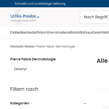
Schnelle und zuverlässige Lieferung
Suchen
Diabetikerbedarf
Inkontinenzmaterial
Sanitätshaus
Desinfekt
Startseite
Marken
Pierre-fabre-dermatologie
Pierre Fabre Dermatologie
Alle
Dexeryl
Filtern nach
Kategorien