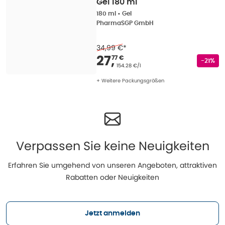
Gel 180 ml
180 ml
•
Gel
PharmaSGP GmbH
34,99 €
*
Verkaufspreis
:
27,77
27
,
77 €
Rabatts
-21%
Grundpreis
:
154.28 €/l
+ Weitere Packungsgrößen
Verpassen Sie keine Neuigkeiten
Erfahren Sie umgehend von unseren Angeboten, attraktiven
Rabatten oder Neuigkeiten
Jetzt anmelden