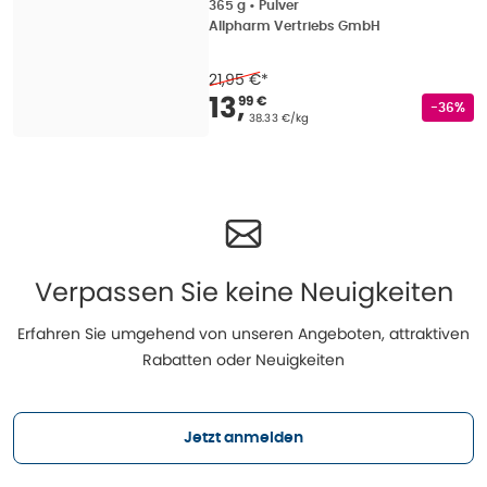
Schokola 365 g
365 g
•
Pulver
Allpharm Vertriebs GmbH
21,95 €
*
Verkaufspreis
:
13,99
13
,
99 €
Rabatts
-36%
Grundpreis
:
38.33 €/kg
Verpassen Sie keine Neuigkeiten
Erfahren Sie umgehend von unseren Angeboten, attraktiven
Rabatten oder Neuigkeiten
Jetzt anmelden