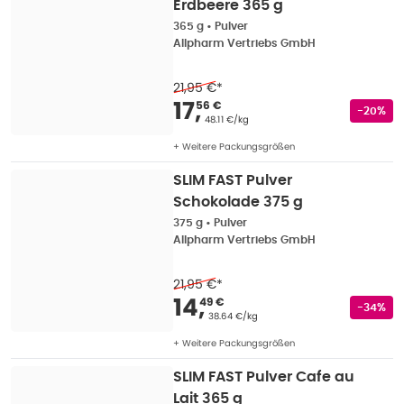
Erdbeere 365 g
365 g
•
Pulver
Allpharm Vertriebs GmbH
21,95 €
*
Verkaufspreis
:
17,56
17
,
56 €
Rabatts
-20%
Grundpreis
:
48.11 €/kg
+ Weitere Packungsgrößen
SLIM FAST Pulver
Schokolade 375 g
375 g
•
Pulver
Allpharm Vertriebs GmbH
21,95 €
*
Verkaufspreis
:
14,49
14
,
49 €
Rabatts
-34%
Grundpreis
:
38.64 €/kg
+ Weitere Packungsgrößen
SLIM FAST Pulver Cafe au
Lait 365 g