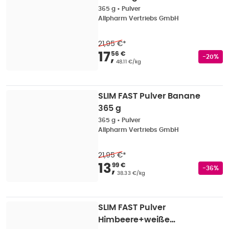
365 g
•
Pulver
Allpharm Vertriebs GmbH
21,95 €
*
Verkaufspreis
:
17,56
17
,
56 €
Rabatts
-20%
Grundpreis
:
48.11 €/kg
SLIM FAST Pulver Banane
365 g
365 g
•
Pulver
Allpharm Vertriebs GmbH
21,95 €
*
Verkaufspreis
:
13,99
13
,
99 €
Rabatts
-36%
Grundpreis
:
38.33 €/kg
SLIM FAST Pulver
Himbeere+weiße