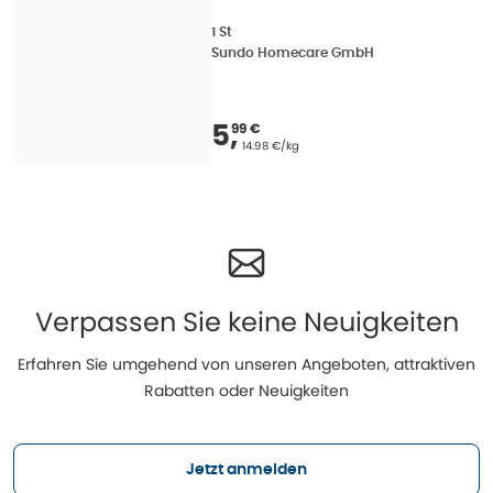
1 St
Sundo Homecare GmbH
Verkaufspreis
:
5,99 
5
,
99 €
Grundpreis
:
14.98 €/kg
Verpassen Sie keine Neuigkeiten
Erfahren Sie umgehend von unseren Angeboten, attraktiven
Rabatten oder Neuigkeiten
Jetzt anmelden