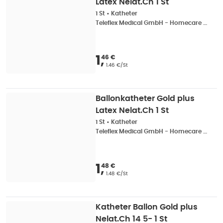
Latex Nelat.Ch 1 St
1 St
•
Katheter
Teleflex Medical GmbH - Homecare Urologie
Verkaufspreis
:
1,46 
1
,
46 €
Grundpreis
:
1.46 €/St
Ballonkatheter Gold plus
Latex Nelat.Ch 1 St
1 St
•
Katheter
Teleflex Medical GmbH - Homecare Urologie
Verkaufspreis
:
1,48 
1
,
48 €
Grundpreis
:
1.48 €/St
Katheter Ballon Gold plus
Nelat.Ch 14 5- 1 St