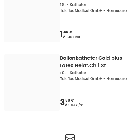
1 St
•
Katheter
Teleflex Medical GmbH - Homecare Urologie
Verkaufspreis
:
1,46 
1
,
46 €
Grundpreis
:
1.46 €/St
Ballonkatheter Gold plus
Latex Nelat.Ch 1 St
1 St
•
Katheter
Teleflex Medical GmbH - Homecare Urologie
Verkaufspreis
:
3,89 
3
,
89 €
Grundpreis
:
3.89 €/St