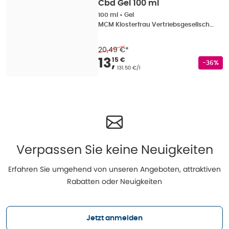
Cbd Gel 100 ml
100 ml
•
Gel
MCM Klosterfrau Vertriebsgesellschaft mbH
20,49 €
*
Verkaufspreis
:
13,15 
13
,
15 €
Rabatts
-36%
Grundpreis
:
131.50 €/l
Verpassen Sie keine Neuigkeiten
Erfahren Sie umgehend von unseren Angeboten, attraktiven
Rabatten oder Neuigkeiten
Jetzt anmelden