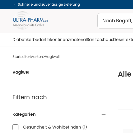
Schnelle und zuverlässige Lieferung
Suchen
Diabetikerbedarf
Inkontinenzmaterial
Sanitätshaus
Desinfekt
Startseite
Marken
Vagiwell
Vagiwell
Alle
Filtern nach
Kategorien
Gesundheit & Wohlbefinden
(
1
)