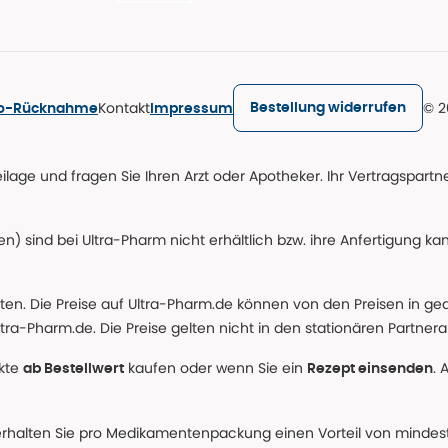
Kontakt
© 2
Bestellung widerrufen
ro-Rücknahme
Impressum
age und fragen Sie Ihren Arzt oder Apotheker. Ihr Vertragspartner
n) sind bei Ultra-Pharm nicht erhältlich bzw. ihre Anfertigung ka
lten. Die Preise auf Ultra-Pharm.de können von den Preisen in g
tra-Pharm.de. Die Preise gelten nicht in den stationären Partner
ukte
kaufen oder wenn Sie ein
. 
ab Bestellwert
Rezept einsenden
erhalten Sie pro Medikamentenpackung einen Vorteil von mindeste