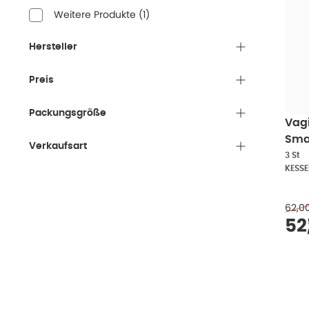
Weitere Produkte
(
1
)
Hersteller
Preis
Packungsgröße
Vagi
Smal
Verkaufsart
3 St
KESS
62,0
Ve
52