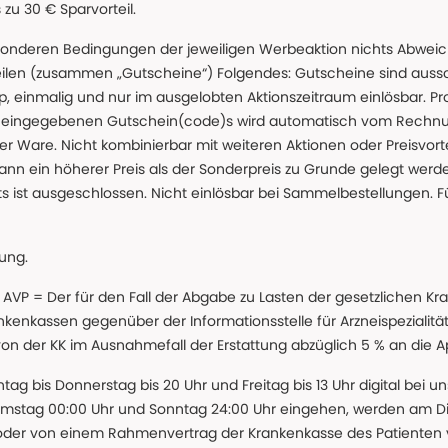
u 30 € Sparvorteil.
nderen Bedingungen der jeweiligen Werbeaktion nichts Abweichen
teilen (zusammen „Gutscheine“) Folgendes: Gutscheine sind auss
 einmalig und nur im ausgelobten Aktionszeitraum einlösbar. Pr
ss eingegebenen Gutschein(code)s wird automatisch vom Rechnu
r Ware. Nicht kombinierbar mit weiteren Aktionen oder Preisvorteil
ann ein höherer Preis als der Sonderpreis zu Grunde gelegt wer
s ist ausgeschlossen. Nicht einlösbar bei Sammelbestellungen. F
lung.
 * AVP = Der für den Fall der Abgabe zu Lasten der gesetzliche
nkassen gegenüber der Informationsstelle für Arzneispezialitä
 von der KK im Ausnahmefall der Erstattung abzüglich 5 % an die 
ntag bis Donnerstag bis 20 Uhr und Freitag bis 13 Uhr digital bei 
amstag 00:00 Uhr und Sonntag 24:00 Uhr eingehen, werden am Die
oder von einem Rahmenvertrag der Krankenkasse des Patienten