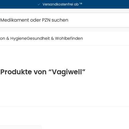
Versandkostenfrei ab ¹⁴
ion & Hygiene
Gesundheit & Wohlbefinden
 Produkte von “Vagiwell”