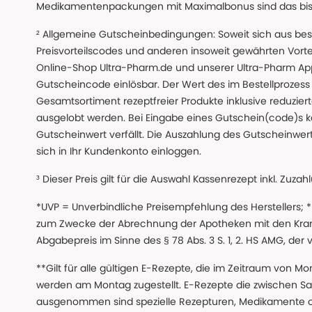
Medikamentenpackungen mit Maximalbonus sind das bis z
² Allgemeine Gutscheinbedingungen: Soweit sich aus beso
Preisvorteilscodes und anderen insoweit gewährten Vor
Online-Shop Ultra-Pharm.de und unserer Ultra-Pharm App,
Gutscheincode einlösbar. Der Wert des im Bestellproze
Gesamtsortiment rezeptfreier Produkte inklusive reduzierte
ausgelobt werden. Bei Eingabe eines Gutschein(code)s k
Gutscheinwert verfällt. Die Auszahlung des Gutscheinwert
sich in Ihr Kundenkonto einloggen.
³ Dieser Preis gilt für die Auswahl Kassenrezept inkl. Zuzah
*UVP = Unverbindliche Preisempfehlung des Herstellers;
zum Zwecke der Abrechnung der Apotheken mit den Kranke
Abgabepreis im Sinne des § 78 Abs. 3 S. 1, 2. HS AMG, der
**Gilt für alle gültigen E-Rezepte, die im Zeitraum von Mo
werden am Montag zugestellt. E-Rezepte die zwischen S
ausgenommen sind spezielle Rezepturen, Medikamente 