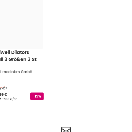
well Dilators
l 3 Größen 3 St
EL medintim GmbH
0 €
*
rkaufspreis
:
52,99 €
,
99 €
Rabattstempel
-15%
Grundpreis
:
17.66 €/St