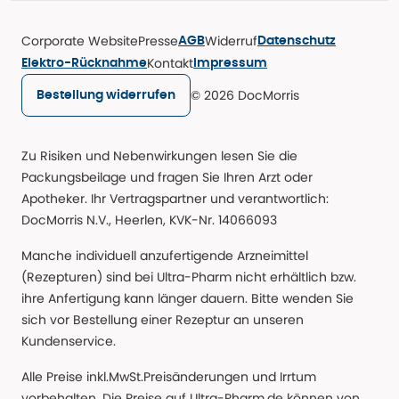
Corporate Website
Presse
Widerruf
AGB
Datenschutz
Kontakt
Elektro-Rücknahme
Impressum
© 2026 DocMorris
Bestellung widerrufen
Zu Risiken und Nebenwirkungen lesen Sie die
Packungsbeilage und fragen Sie Ihren Arzt oder
Apotheker. Ihr Vertragspartner und verantwortlich:
DocMorris N.V., Heerlen, KVK-Nr. 14066093
Manche individuell anzufertigende Arzneimittel
(Rezepturen) sind bei Ultra-Pharm nicht erhältlich bzw.
ihre Anfertigung kann länger dauern. Bitte wenden Sie
sich vor Bestellung einer Rezeptur an unseren
Kundenservice.
Alle Preise inkl.MwSt.Preisänderungen und Irrtum
vorbehalten. Die Preise auf Ultra-Pharm.de können von