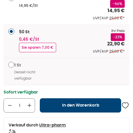
-50%
14,95 €/St
14,95 €
Ehemaliger Pre
UVP/AVP
29,90 €
*
Ihr Preis
50 St
-23%
0,46 €/St
22,90 €
Sie sparen 7,00 €
Ehemaliger Pre
UVP/AVP
29,90 €
*
1 St
Derzeit nicht
verfügbar
Sofort verfügbar
In den Warenkorb
Verkauf durch
Ultra-pharm