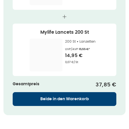
Mylife Lancets 200 St
200 St •
Lanzetten
Ehemaliger Preis (U V P)
:
UVP/AVP
15,55 €
*
Verkaufspreis
:
14,95 €
Grundpreis
:
0,07 €/St
Gesamtpreis
Verkaufspre
37,85 €
Beide in den Warenkorb