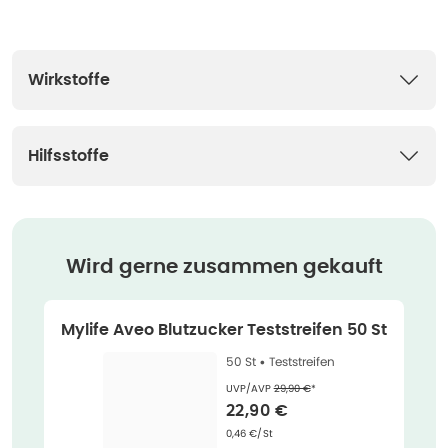
Wirkstoffe
Hilfsstoffe
Wird gerne zusammen gekauft
Mylife Aveo Blutzucker Teststreifen 50 St
50 St •
Teststreifen
Ehemaliger Preis (U V P)
:
UVP/AVP
29,90 €
*
Verkaufspreis
:
22,90 €
Grundpreis
:
0,46 €/St