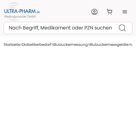
Suchen
Startseite
Diabetikerbedarf
Blutzuckermessung
Blutzuckermessgeräte
Myl