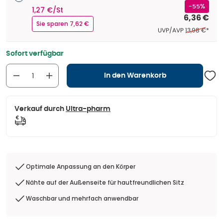
-55%
1,27 €/St
6,36 €
Sie sparen 7,62 €
Ehemaliger Pr
UVP/AVP
13,98 €
*
Sofort verfügbar
In den Warenkorb
Verkauf durch
Ultra-pharm
Optimale Anpassung an den Körper
Nähte auf der Außenseite für hautfreundlichen Sitz
Waschbar und mehrfach anwendbar