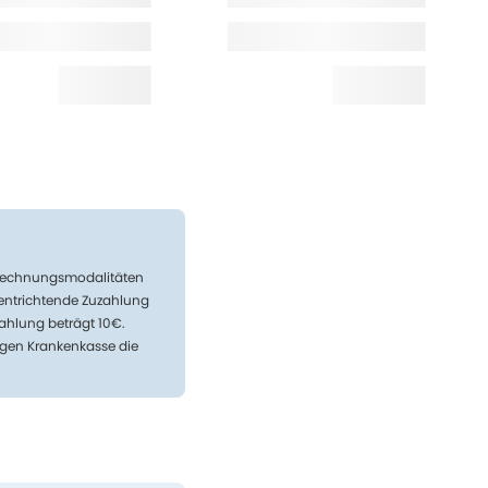
Abrechnungsmodalitäten
 entrichtende Zuzahlung
ahlung beträgt 10€.
igen Krankenkasse die