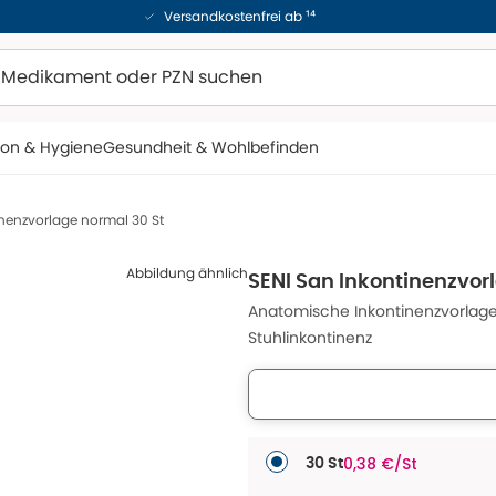
Versandkostenfrei ab ¹⁴
ion & Hygiene
Gesundheit & Wohlbefinden
inenzvorlage normal 30 St
Abbildung ähnlich
SENI San Inkontinenzvor
Anatomische Inkontinenzvorlage
Stuhlinkontinenz
0,38 €/St
30 St