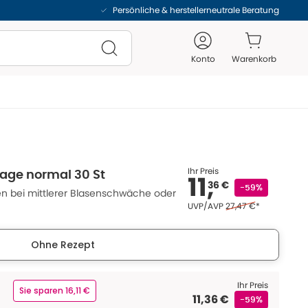
Persönliche & herstellerneutrale Beratung
Konto
Warenkorb
Ihr Preis
lage normal 30 St
11,
36 €
-59%
n bei mittlerer Blasenschwäche oder
Ehemaliger Preis (U V
UVP/AVP
27,47 €
*
Ohne Rezept
Ihr Preis
Sie sparen 16,11 €
11,36 €
-59%