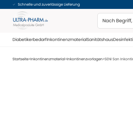
Schnelle und zuverlässige Lieferung
Suchen
Diabetikerbedarf
Inkontinenzmaterial
Sanitätshaus
Desinfekt
Startseite
Inkontinenzmaterial
Inkontinenzvorlagen
SENI San Inkont