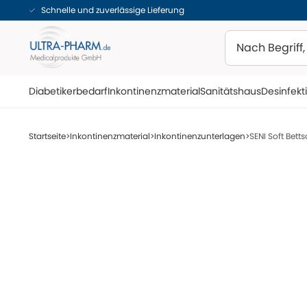
Schnelle und zuverlässige Lieferung
Suchen
Diabetikerbedarf
Inkontinenzmaterial
Sanitätshaus
Desinfekt
Startseite
Inkontinenzmaterial
Inkontinenzunterlagen
SENI Soft Bett