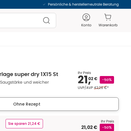
Persönliche & herstellerneutrale Beratung
Konto
Warenkorb
Ihr Preis
rlage super dry 1X15 St
21,
02 €
-50%
 Saugstärke und weicher
Ehemaliger Preis (U V 
UVP/AVP
42,26 €
*
Ohne Rezept
Ihr Preis
Sie sparen 21,24 €
21,02 €
-50%