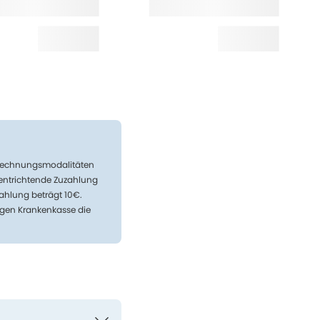
Abrechnungsmodalitäten
 entrichtende Zuzahlung
ahlung beträgt 10€.
igen Krankenkasse die