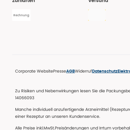
Zahlarten
Versand
Rechnung
Corporate Website
Presse
Widerruf
AGB
Datenschutz
Elekt
Zu Risiken und Nebenwirkungen lesen Sie die Packungsbeil
14066093
Manche individuell anzufertigende Arzneimittel (Rezepture
einer Rezeptur an unseren Kundenservice.
Alle Preise inkl.MwSt.Preisänderungen und Irrtum vorbeha