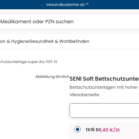
Versandkostenfrei ab ¹⁴
ion & Hygiene
Gesundheit & Wohlbefinden
schutzunterlage super dry 1X15 St
Abbildung ähnlich
SENI Soft Bettschutzunte
Bettschutzunterlagen mit hoher
Vliesoberseite
1,40 €/St
1X15 St