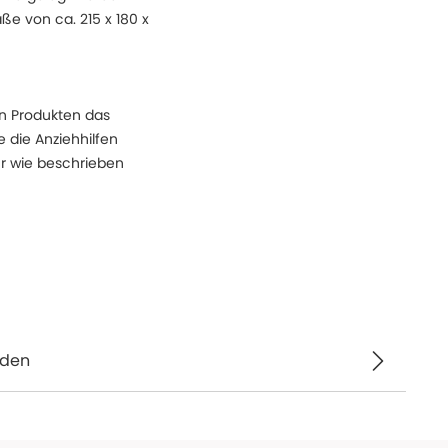
ße von ca. 215 x 180 x
en Produkten das
 die Anziehhilfen
ur wie beschrieben
nden