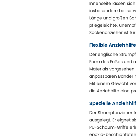
Innenseite lassen sic
insbesondere bei schw
Länge und großen Schl
pflegeleichte, unempf
Sockenanzieher ist fü
Flexible Anziehhil
Der englische Strumpf
Form des Fußes und an
Materials vorgesehen 
anpassbaren Bänder m
Mit einem Gewicht von
die Anziehhilfe eine p
Spezielle Anziehhi
Der Strumpfanzieher f
ausgelegt. Er eignet s
PU-Schaum-Griffe erle
epoxid-beschichteten M