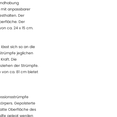
 Handhabung
 mit anpassbarer
sthalten. Der
berfläche. Der
on ca. 24 x 15 cm.
ässt sich so an die
Strümpfe jeglichen
raft. Die
nziehen der Strümpfe.
 von ca. 81 cm bietet
essionsstrümpfe
körpers. Gepolsterte
latte Oberfläche des
hilfe gelegt werden