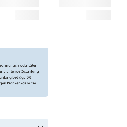
Abrechnungsmodalitäten
 entrichtende Zuzahlung
ahlung beträgt 10€.
igen Krankenkasse die