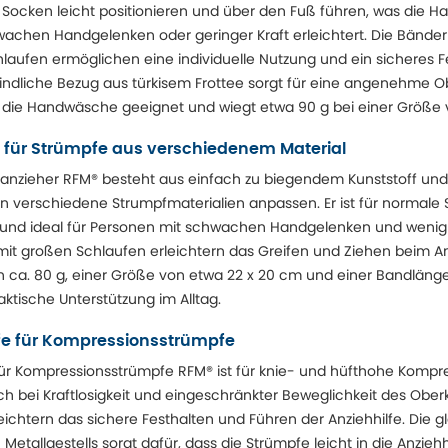
h Socken leicht positionieren und über den Fuß führen, was die
achen Handgelenken oder geringer Kraft erleichtert. Die Bänder
aufen ermöglichen eine individuelle Nutzung und ein sicheres Fe
indliche Bezug aus türkisem Frottee sorgt für eine angenehme O
r die Handwäsche geeignet und wiegt etwa 90 g bei einer Größe v
fe für Strümpfe aus verschiedenem Material
anzieher RFM® besteht aus einfach zu biegendem Kunststoff und l
 verschiedene Strumpfmaterialien anpassen. Er ist für normale 
und ideal für Personen mit schwachen Handgelenken und wenig K
it großen Schlaufen erleichtern das Greifen und Ziehen beim A
 ca. 80 g, einer Größe von etwa 22 x 20 cm und einer Bandlänge
raktische Unterstützung im Alltag.
lfe für Kompressionsstrümpfe
ür Kompressionsstrümpfe RFM® ist für knie- und hüfthohe Kompr
ich bei Kraftlosigkeit und eingeschränkter Beweglichkeit des Ober
ichtern das sichere Festhalten und Führen der Anziehhilfe. Die g
etallgestells sorgt dafür, dass die Strümpfe leicht in die Anzieh