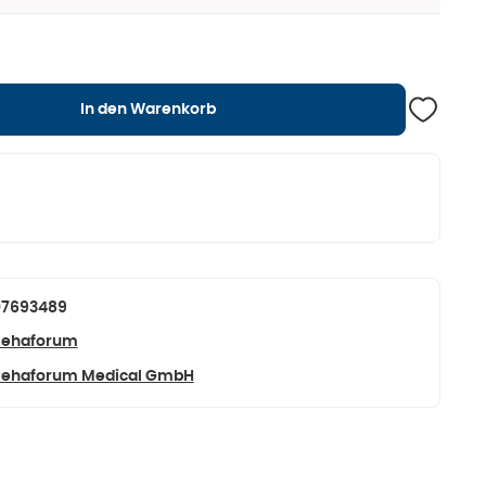
In den Warenkorb
07693489
Rehaforum
Rehaforum Medical GmbH