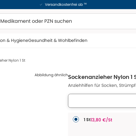
Versandkostenfrei ab ¹⁴
ion & Hygiene
Gesundheit & Wohlbefinden
her Nylon 1 St
Abbildung ähnlich
Sockenanzieher Nylon 1 
Anziehhilfen für Socken, Strümp
13,80 €/St
1 St