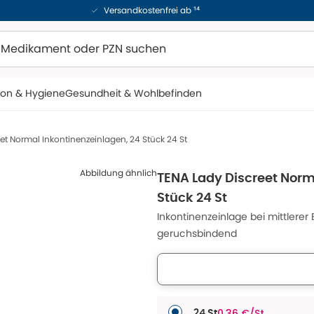
Versandkostenfrei ab ¹⁴
ion & Hygiene
Gesundheit & Wohlbefinden
et Normal Inkontinenzeinlagen, 24 Stück 24 St
Abbildung ähnlich
TENA Lady Discreet Norm
Stück 24 St
Inkontinenzeinlage bei mittlere
geruchsbindend
0,36 €/St
24 St