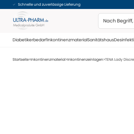
Schnelle und zuverlässige Lieferung
Suchen
Diabetikerbedarf
Inkontinenzmaterial
Sanitätshaus
Desinfekt
Startseite
Inkontinenzmaterial
Inkontinenzeinlagen
TENA Lady Discre