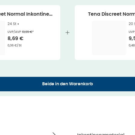
eet Normal Inkontinenz
Tena Discreet Norm
 24 Stück 24 St
24 St •
20 
Ehemaliger Preis (U V P)
:
UVP/AVP
13,99 €
*
UVP
Verkaufspreis
:
Ve
8,69 €
9,
Grundpreis
:
Gru
0,36 €/St
0,48
Beide in den Warenkorb