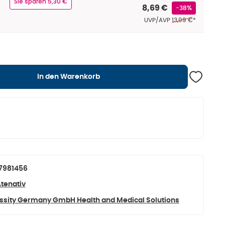
Sie sparen 5,30 €
8,69 €
-38%
Ehemaliger Preis (
UVP/AVP
13,99 €
*
In den Warenkorb
7981456
tenativ
ssity Germany GmbH Health and Medical Solutions