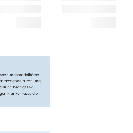
Abrechnungsmodalitäten
 entrichtende Zuzahlung
ahlung beträgt 10€.
igen Krankenkasse die