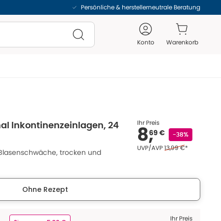
Persönliche & herstellerneutrale Beratung
Konto
Warenkorb
Ihr Preis
al Inkontinenzeinlagen, 24
8,
69 €
-38%
Ehemaliger Preis (U 
UVP/AVP
13,99 €
*
r Blasenschwäche, trocken und
Ohne Rezept
Ihr Preis