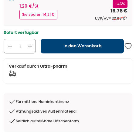
-46%
1,20 €/St
16,78 €
Sie sparen 14,21 €
Ehemaliger Pre
UVP/AVP
30,99 €
*
Sofort verfügbar
In den Warenkorb
Verkauf durch
Ultra-pharm
Für mittlere Harninkontinenz
Atmungsaktives Außenmaterial
Seitlich aufreißbare Höschenform