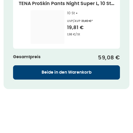
TENA ProSkin Pants Night Super L, 10 Stü
ck 10 St
10 St •
Ehemaliger Preis (U V P)
:
UVP/AVP
31,49 €
*
Verkaufspreis
:
19,81 €
Grundpreis
:
1,98 €/St
Gesamtpreis
Verkaufspre
59,08 €
Beide in den Warenkorb