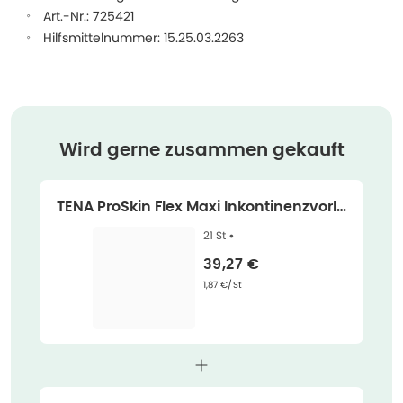
Art.-Nr.: 725421
Hilfsmittelnummer: 15.25.03.2263
Wird gerne zusammen gekauft
TENA ProSkin Flex Maxi Inkontinenzvorla
ge mit Hüftbund XL, 21 Stück 21 St
21 St •
Verkaufspreis
:
39,27 €
Grundpreis
:
1,87 €/St