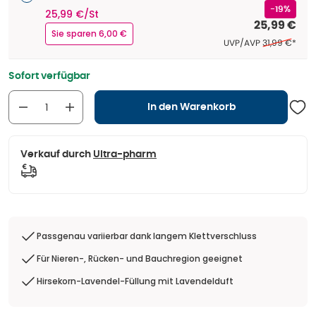
-19%
25,99 €/St
25,99 €
Sie sparen 6,00 €
Ehemaliger Pr
UVP/AVP
31,99 €
*
Sofort verfügbar
In den Warenkorb
Verkauf durch
Ultra-pharm
Passgenau variierbar dank langem Klettverschluss
Für Nieren-, Rücken- und Bauchregion geeignet
Hirsekorn-Lavendel-Füllung mit Lavendelduft