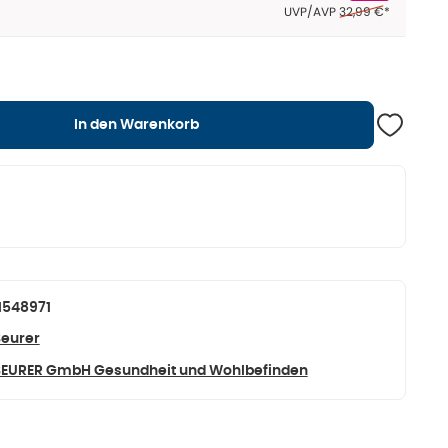
Ehemaliger Preis (U
UVP/AVP
32,99 €
*
In den Warenkorb
1548971
eurer
EURER GmbH Gesundheit und Wohlbefinden