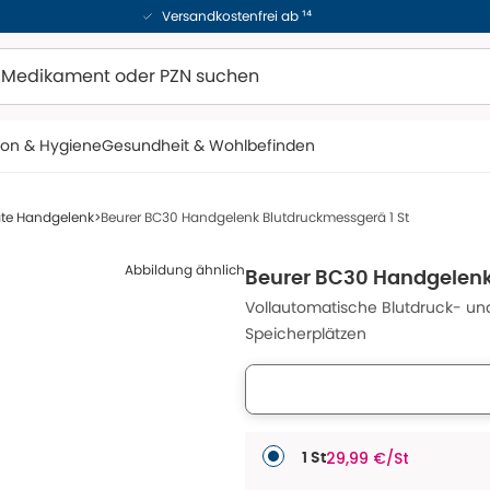
Versandkostenfrei ab ¹⁴
ion & Hygiene
Gesundheit & Wohlbefinden
äte Handgelenk
Beurer BC30 Handgelenk Blutdruckmessgerä 1 St
Abbildung ähnlich
Beurer BC30 Handgelenk
Vollautomatische Blutdruck- u
Speicherplätzen
29,99 €/St
1 St