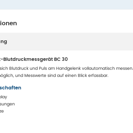
tionen
ung
k-Blutdruckmessgerät BC 30
 sich Blutdruck und Puls am Handgelenk vollautomatisch messen
öglich, und Messwerte sind auf einen Blick erfassbar.
nschaften
play
ssungen
ze