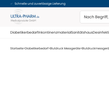
Schnelle und zuverlässige Lieferung
Suchen
Diabetikerbedarf
Inkontinenzmaterial
Sanitätshaus
Desinfekt
Startseite
Diabetikerbedarf
Blutdruck Messgeräte
Blutdruckmessger