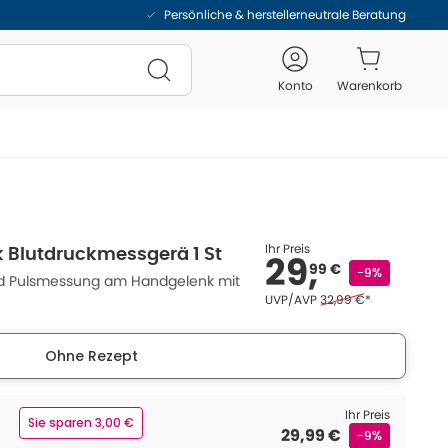
Persönliche & herstellerneutrale Beratung
Konto
Warenkorb
Ihr Preis
 Blutdruckmessgerä 1 St
29,
99 €
-9%
nd Pulsmessung am Handgelenk mit
Ehemaliger Preis (U V 
UVP/AVP
32,99 €
*
Ohne Rezept
Ihr Preis
Sie sparen 3,00 €
29,99 €
-9%