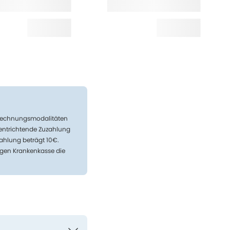
Abrechnungsmodalitäten
 entrichtende Zuzahlung
ahlung beträgt 10€.
igen Krankenkasse die